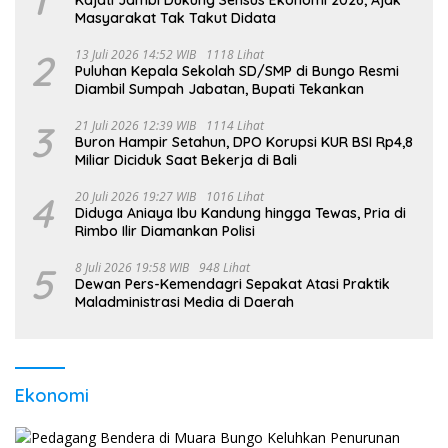
Masyarakat Tak Takut Didata
2
13 Juli 2026 14:52 WIB
1118 Lihat
Puluhan Kepala Sekolah SD/SMP di Bungo Resmi
Diambil Sumpah Jabatan, Bupati Tekankan
3
21 Juli 2026 12:39 WIB
1114 Lihat
Buron Hampir Setahun, DPO Korupsi KUR BSI Rp4,8
Miliar Diciduk Saat Bekerja di Bali
4
20 Juli 2026 19:27 WIB
1016 Lihat
Diduga Aniaya Ibu Kandung hingga Tewas, Pria di
Rimbo Ilir Diamankan Polisi
5
8 Juli 2026 19:58 WIB
948 Lihat
Dewan Pers-Kemendagri Sepakat Atasi Praktik
Maladministrasi Media di Daerah
Ekonomi