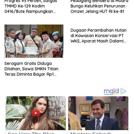
Progres 95 Persen, Satgas
Pedagang Bendera di Muara
TMMD Ke-129 Kodim
Bungo Keluhkan Penurunan
0416/Bute Rampungkan
Omzet Jelang HUT RI ke-81
Instalasi Listrik RTLH Maskur
Hanapi
Dugaan Perambahan Hutan
di Kawasan Konservasi PT
WKS, Aparat Masih Dalami
Kasus
Seragam Gratis Diduga
Ditahan, Siswa SMKN Titian
Teras Diminta Bayar Rp1
Juta?