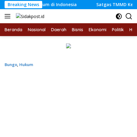
Langsung
kan Hukum di Indonesia
Breaking News
Satgas TMMD Ke-129 Kodim 04
ke
konten
Beranda
Nasional
Daerah
Bisnis
Ekonomi
Politik
Hu
Bungo
,
Hukum