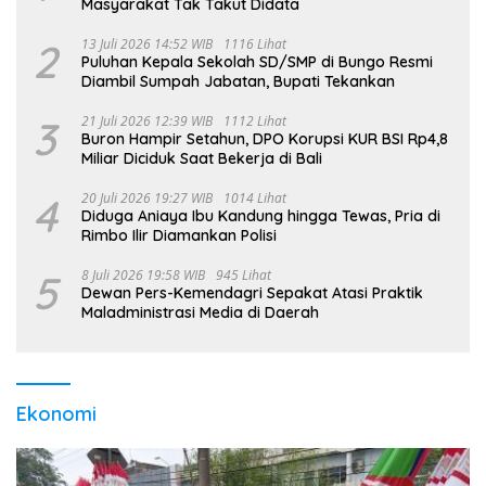
Masyarakat Tak Takut Didata
2
13 Juli 2026 14:52 WIB
1116 Lihat
Puluhan Kepala Sekolah SD/SMP di Bungo Resmi
Diambil Sumpah Jabatan, Bupati Tekankan
3
21 Juli 2026 12:39 WIB
1112 Lihat
Buron Hampir Setahun, DPO Korupsi KUR BSI Rp4,8
Miliar Diciduk Saat Bekerja di Bali
4
20 Juli 2026 19:27 WIB
1014 Lihat
Diduga Aniaya Ibu Kandung hingga Tewas, Pria di
Rimbo Ilir Diamankan Polisi
5
8 Juli 2026 19:58 WIB
945 Lihat
Dewan Pers-Kemendagri Sepakat Atasi Praktik
Maladministrasi Media di Daerah
Ekonomi