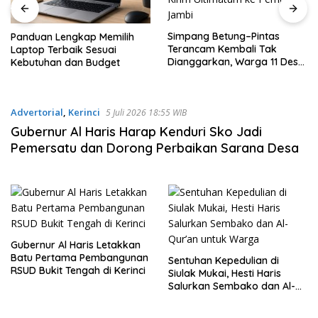
Simpang Betung–Pintas
Panduan Lengkap Memilih
Terancam Kembali Tak
Laptop Terbaik Sesuai
Dianggarkan, Warga 11 Desa
Kebutuhan dan Budget
Kirim Ultimatum ke Pemprov
Jambi
Advertorial
,
Kerinci
5 Juli 2026 18:55 WIB
Gubernur Al Haris Harap Kenduri Sko Jadi
Pemersatu dan Dorong Perbaikan Sarana Desa
Gubernur Al Haris Letakkan
Batu Pertama Pembangunan
Sentuhan Kepedulian di
RSUD Bukit Tengah di Kerinci
Siulak Mukai, Hesti Haris
Salurkan Sembako dan Al-
Qur’an untuk Warga