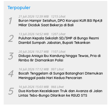
Terpopuler
1
21 Juli 2026 12:39 WIB
1215 Lihat
Buron Hampir Setahun, DPO Korupsi KUR BSI Rp4,8
Miliar Diciduk Saat Bekerja di Bali
2
13 Juli 2026 14:52 WIB
1207 Lihat
Puluhan Kepala Sekolah SD/SMP di Bungo Resmi
Diambil Sumpah Jabatan, Bupati Tekankan
3
20 Juli 2026 19:27 WIB
1107 Lihat
Diduga Aniaya Ibu Kandung hingga Tewas, Pria di
Rimbo Ilir Diamankan Polisi
4
16 Juli 2026 17:12 WIB
997 Lihat
Bocah Tenggelam di Sungai Batanghari Ditemukan
Meninggal pada Hari Kedua Pencarian
5
16 Juli 2026 15:03 WIB
966 Lihat
Dua Korban Kecelakaan Truk dan Avanza di Jalan
Lintas Tebo-Bungo Dilarikan ke RSUD STS