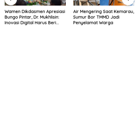
Air Mengering Saat Kemarau,
Akun Facebook “Bang Haye”
Sumur Bor TMMD Jadi
Diduga Milik Kades Sungai
Penyelamat Warga
Rambai, SMSI Tebo Siapkan
Laporan