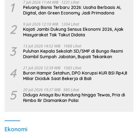
1
7 Juli 2026 11:44 WIB
1231 Lihat
Peluang Bisnis Terbaru 2026: Usaha Berbasis AI,
Digital, dan Green Economy Jadi Primadona
2
9 Juli 2026 12:18 WIB
1204 Lihat
Kajati Jambi Dukung Sensus Ekonomi 2026, Ajak
Masyarakat Tak Takut Didata
3
13 Juli 2026 14:52 WIB
1088 Lihat
Puluhan Kepala Sekolah SD/SMP di Bungo Resmi
Diambil Sumpah Jabatan, Bupati Tekankan
4
21 Juli 2026 12:39 WIB
1085 Lihat
Buron Hampir Setahun, DPO Korupsi KUR BSI Rp4,8
Miliar Diciduk Saat Bekerja di Bali
5
20 Juli 2026 19:27 WIB
985 Lihat
Diduga Aniaya Ibu Kandung hingga Tewas, Pria di
Rimbo Ilir Diamankan Polisi
Ekonomi