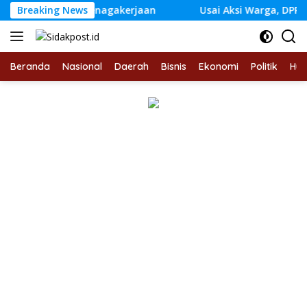
Langsung
ngan BPJS Ketenagakerjaan
Breaking News
Usai Aksi Warga, DPRD Jam
ke
konten
Beranda
Nasional
Daerah
Bisnis
Ekonomi
Politik
Hu