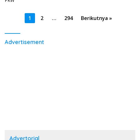
Paginasi
1
2
…
294
Berikutnya »
pos
Advertisement
Advertorial