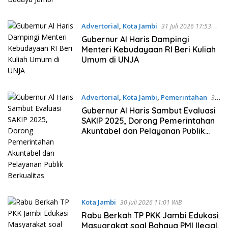
Advertorial
,
Kota Jambi
31 Juli 2026 17:53
WIB
Gubernur Al Haris Dampingi
Menteri Kebudayaan RI Beri Kuliah
Umum di UNJA
Advertorial
,
Kota Jambi
,
Pemerintahan
30
Juli 2026 12:59 WIB
Gubernur Al Haris Sambut Evaluasi
SAKIP 2025, Dorong Pemerintahan
Akuntabel dan Pelayanan Publik
Berkualitas
Kota Jambi
30 Juli 2026 11:01 WIB
Rabu Berkah TP PKK Jambi Edukasi
Masyarakat soal Bahaya PMI Ilegal,