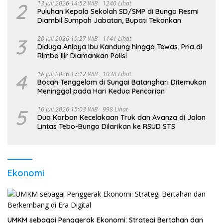
2
13 Juli 2026 14:52 WIB
1240 Lihat
Puluhan Kepala Sekolah SD/SMP di Bungo Resmi
Diambil Sumpah Jabatan, Bupati Tekankan
3
20 Juli 2026 19:27 WIB
1141 Lihat
Diduga Aniaya Ibu Kandung hingga Tewas, Pria di
Rimbo Ilir Diamankan Polisi
4
16 Juli 2026 17:12 WIB
1038 Lihat
Bocah Tenggelam di Sungai Batanghari Ditemukan
Meninggal pada Hari Kedua Pencarian
5
16 Juli 2026 15:03 WIB
998 Lihat
Dua Korban Kecelakaan Truk dan Avanza di Jalan
Lintas Tebo-Bungo Dilarikan ke RSUD STS
Ekonomi
UMKM sebagai Penggerak Ekonomi: Strategi Bertahan dan