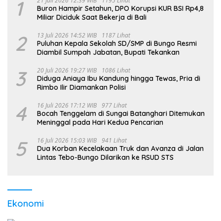
1
21 Juli 2026 12:39 WIB
1195 Lihat
Buron Hampir Setahun, DPO Korupsi KUR BSI Rp4,8
Miliar Diciduk Saat Bekerja di Bali
2
13 Juli 2026 14:52 WIB
1187 Lihat
Puluhan Kepala Sekolah SD/SMP di Bungo Resmi
Diambil Sumpah Jabatan, Bupati Tekankan
3
20 Juli 2026 19:27 WIB
1086 Lihat
Diduga Aniaya Ibu Kandung hingga Tewas, Pria di
Rimbo Ilir Diamankan Polisi
4
16 Juli 2026 17:12 WIB
977 Lihat
Bocah Tenggelam di Sungai Batanghari Ditemukan
Meninggal pada Hari Kedua Pencarian
5
16 Juli 2026 15:03 WIB
941 Lihat
Dua Korban Kecelakaan Truk dan Avanza di Jalan
Lintas Tebo-Bungo Dilarikan ke RSUD STS
Ekonomi