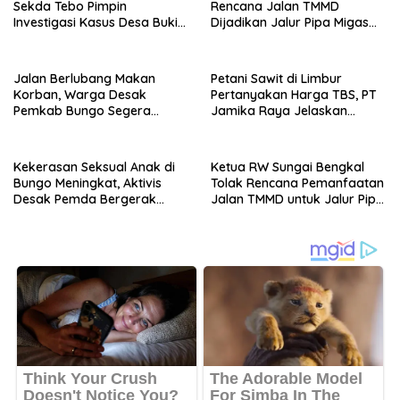
Sekda Tebo Pimpin
Rencana Jalan TMMD
Investigasi Kasus Desa Bukit
Dijadikan Jalur Pipa Migas
Pamuatan
PT Montd’Or
Jalan Berlubang Makan
Petani Sawit di Limbur
Korban, Warga Desak
Pertanyakan Harga TBS, PT
Pemkab Bungo Segera
Jamika Raya Jelaskan
Bertindak
Dasar Penetapan
Kekerasan Seksual Anak di
Ketua RW Sungai Bengkal
Bungo Meningkat, Aktivis
Tolak Rencana Pemanfaatan
Desak Pemda Bergerak
Jalan TMMD untuk Jalur Pipa
Cepat
Migas