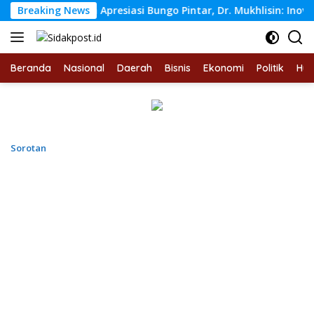
Langsung
kdasmen Apresiasi Bungo Pintar, Dr. Mukhlisin: Inovasi Digita
Breaking News
ke
konten
Beranda
Nasional
Daerah
Bisnis
Ekonomi
Politik
Hu
Sorotan