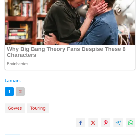
Laman:
1
2
Gowes
Touring