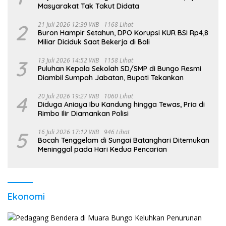
Masyarakat Tak Takut Didata
2
21 Juli 2026 12:39 WIB
1168 Lihat
Buron Hampir Setahun, DPO Korupsi KUR BSI Rp4,8
Miliar Diciduk Saat Bekerja di Bali
3
13 Juli 2026 14:52 WIB
1158 Lihat
Puluhan Kepala Sekolah SD/SMP di Bungo Resmi
Diambil Sumpah Jabatan, Bupati Tekankan
4
20 Juli 2026 19:27 WIB
1060 Lihat
Diduga Aniaya Ibu Kandung hingga Tewas, Pria di
Rimbo Ilir Diamankan Polisi
5
16 Juli 2026 17:12 WIB
946 Lihat
Bocah Tenggelam di Sungai Batanghari Ditemukan
Meninggal pada Hari Kedua Pencarian
Ekonomi