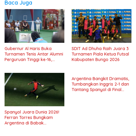
Baca Juga
SDIT Ad Dhuha Raih Juara 3
Gubernur Al Haris Buka
Turnamen Piala Ketua Futsal
Turnamen Tenis Antar Alumni
Kabupaten Bungo 2026
Perguruan Tinggi ke-16,
Jambi Jadi Tuan Rumah 330
Peserta
Argentina Bangkit Dramatis,
Tumbangkan Inggris 2-1 dan
Tantang Spanyol di Final
Piala Dunia 2026
Spanyol Juara Dunia 2026!
Ferran Torres Bungkam
Argentina di Babak
Tambahan