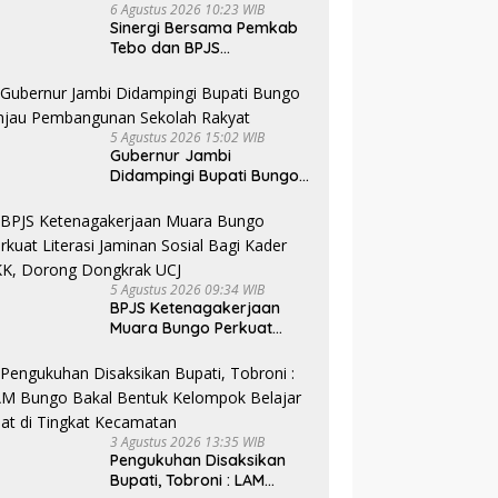
6 Agustus 2026 10:23 WIB
Sinergi Bersama Pemkab
Tebo dan BPJS
Ketenagakerjaan Perkuat
Perlindungan Pekerja
hingga ke Desa
5 Agustus 2026 15:02 WIB
Gubernur Jambi
Didampingi Bupati Bungo
Tinjau Pembangunan
Sekolah Rakyat
5 Agustus 2026 09:34 WIB
BPJS Ketenagakerjaan
Muara Bungo Perkuat
Literasi Jaminan Sosial
Bagi Kader PKK, Dorong
Dongkrak UCJ
3 Agustus 2026 13:35 WIB
Pengukuhan Disaksikan
Bupati, Tobroni : LAM