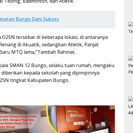
t Tebing, Badminton, dan Atletik.
amatan Bungo Dani Sukses
O2SN tersebar di beberapa lokasi, di antaranya
enang di Akuatik, sedangkan Atletik, Panjat
i Baru MTQ lama,”Tambah Rahmat.
Kepala SMAN 12 Bungo, selaku tuan rumah, mengaku
 diberikan kepada sekolah yang dipimpinnya
O2SN tingkat Kabupaten Bungo.