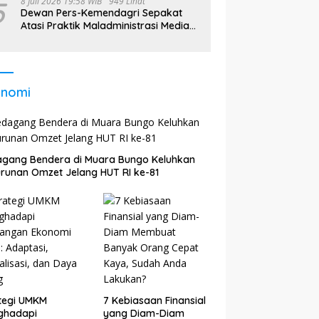
5
8 Juli 2026 19:58 WIB
949 Lihat
Dewan Pers-Kemendagri Sepakat
Atasi Praktik Maladministrasi Media
di Daerah
onomi
gang Bendera di Muara Bungo Keluhkan
runan Omzet Jelang HUT RI ke-81
tegi UMKM
7 Kebiasaan Finansial
ghadapi
yang Diam-Diam