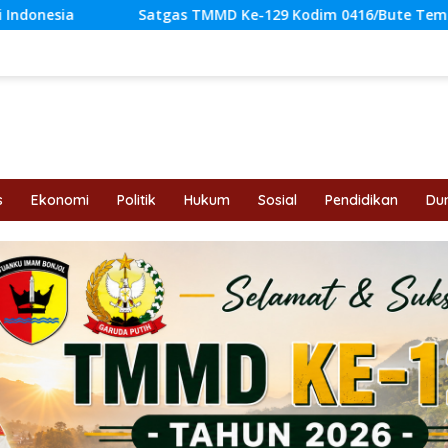
s TMMD Ke-129 Kodim 0416/Bute Temukan Sumber Air Bersih 
s
Ekonomi
Politik
Hukum
Sosial
Pendidikan
Dun