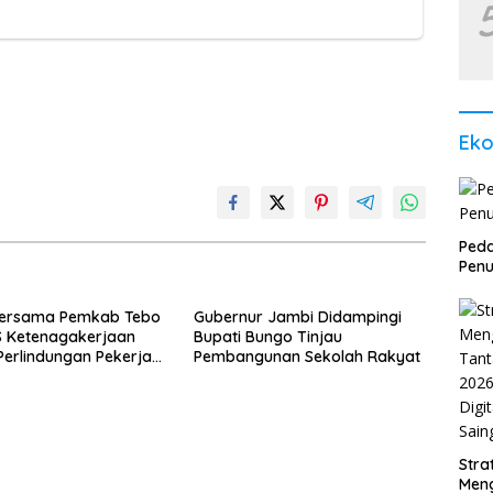
Ek
Peda
Penu
 Bersama Pemkab Tebo
Gubernur Jambi Didampingi
S Ketenagakerjaan
Bupati Bungo Tinjau
Perlindungan Pekerja
Pembangunan Sekolah Rakyat
e Desa
Stra
Men