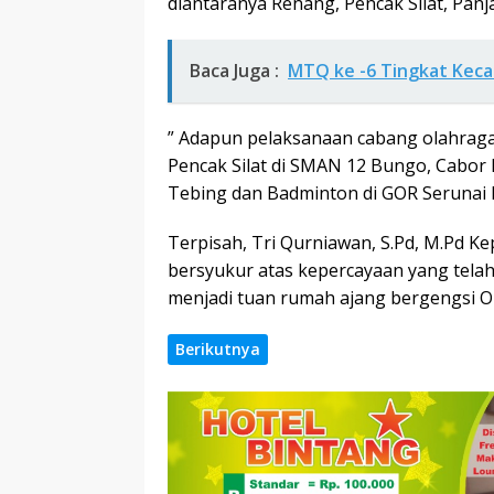
diantaranya Renang, Pencak Silat, Panja
Baca Juga :
MTQ ke -6 Tingkat Kec
” Adapun pelaksanaan cabang olahraga 
Pencak Silat di SMAN 12 Bungo, Cabor R
Tebing dan Badminton di GOR Seruna
Terpisah, Tri Qurniawan, S.Pd, M.Pd 
bersyukur atas kepercayaan yang telah
menjadi tuan rumah ajang bergengsi 
Berikutnya