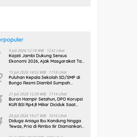
Bungo Bakal Bentuk
Kelompok Belajar Adat di
Tingkat Kecamatan
erpopuler
9 Juli 2026 12:18 WIB
1232 Lihat
Kajati Jambi Dukung Sensus
Ekonomi 2026, Ajak Masyarakat Tak
Takut Didata
2
13 Juli 2026 14:52 WIB
1118 Lihat
Puluhan Kepala Sekolah SD/SMP di
Bungo Resmi Diambil Sumpah
Jabatan, Bupati Tekankan
3
21 Juli 2026 12:39 WIB
1114 Lihat
Buron Hampir Setahun, DPO Korupsi
KUR BSI Rp4,8 Miliar Diciduk Saat
Bekerja di Bali
4
20 Juli 2026 19:27 WIB
1016 Lihat
Diduga Aniaya Ibu Kandung hingga
Tewas, Pria di Rimbo Ilir Diamankan
Polisi