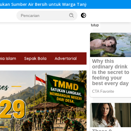
untuk Warga Tanjung Agung
Progres 95 Persen, Satgas
tutup
ia Islam
Sepak Bola
Advertorial