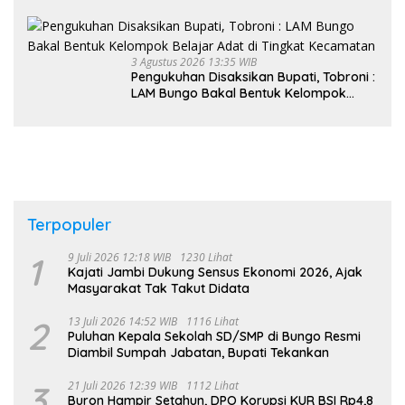
Kader PKK, Dorong Dongkrak UCJ
3 Agustus 2026 13:35 WIB
Pengukuhan Disaksikan Bupati, Tobroni :
LAM Bungo Bakal Bentuk Kelompok
Belajar Adat di Tingkat Kecamatan
Terpopuler
1
9 Juli 2026 12:18 WIB
1230 Lihat
Kajati Jambi Dukung Sensus Ekonomi 2026, Ajak
Masyarakat Tak Takut Didata
2
13 Juli 2026 14:52 WIB
1116 Lihat
Puluhan Kepala Sekolah SD/SMP di Bungo Resmi
Diambil Sumpah Jabatan, Bupati Tekankan
3
21 Juli 2026 12:39 WIB
1112 Lihat
Buron Hampir Setahun, DPO Korupsi KUR BSI Rp4,8