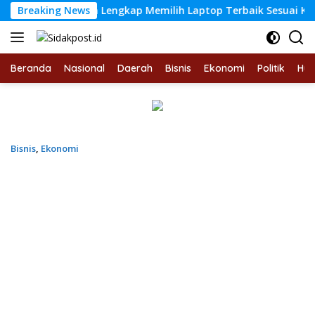
Langsung
anduan Lengkap Memilih Laptop Terbaik Sesuai Kebutuhan da
Breaking News
ke
konten
Beranda
Nasional
Daerah
Bisnis
Ekonomi
Politik
Hu
Bisnis
,
Ekonomi