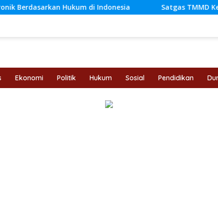
Hukum di Indonesia
Satgas TMMD Ke-129 Kodim 0416/B
s
Ekonomi
Politik
Hukum
Sosial
Pendidikan
Dun