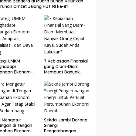
gang Bendera di Muara Bungo Keluhkan
runan Omzet Jelang HUT RI ke-81
tegi UMKM
7 Kebiasaan Finansial
ghadapi
yang Diam-Diam
tangan Ekonomi
Membuat Banyak
: Adaptasi,
Orang Cepat Kaya,
talisasi, dan Daya
Sudah Anda Lakukan?
g
a Mengatur
Sekda Jambi Dorong
ngan di Tengah
Sinergi
ubahan Ekonomi
Pengembangan