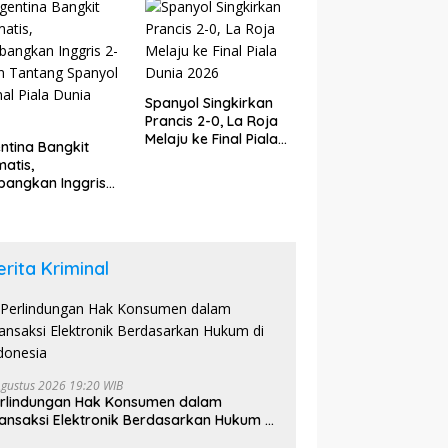
6
Spanyol Singkirkan
Prancis 2-0, La Roja
Melaju ke Final Piala
ntina Bangkit
Dunia 2026
atis,
angkan Inggris
dan Tantang
yol di Final Piala
a 2026
erita Kriminal
Agustus 2026 19:20 WIB
rlindungan Hak Konsumen dalam
ansaksi Elektronik Berdasarkan Hukum di
donesia