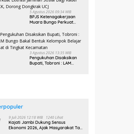
5 Agustus 2026 09:34 WIB
BPJS Ketenagakerjaan
Muara Bungo Perkuat
Literasi Jaminan Sosial
Bagi Kader PKK, Dorong
Dongkrak UCJ
3 Agustus 2026 13:35 WIB
Pengukuhan Disaksikan
Bupati, Tobroni : LAM
Bungo Bakal Bentuk
Kelompok Belajar Adat di
Tingkat Kecamatan
erpopuler
9 Juli 2026 12:18 WIB
1240 Lihat
Kajati Jambi Dukung Sensus
Ekonomi 2026, Ajak Masyarakat Tak
Takut Didata