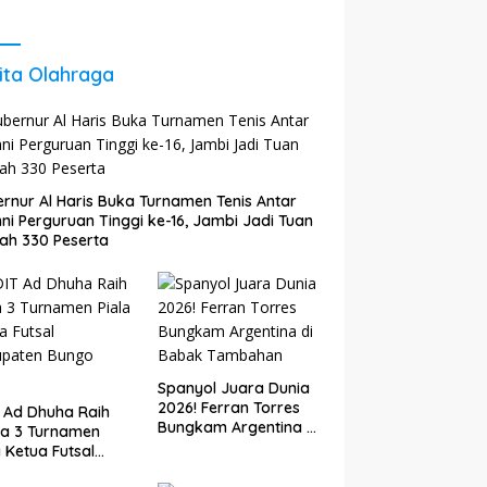
 Agar Tetap
Energi untuk Perkuat
il dan
Pertumbuhan
kembang
Ekonomi Daerah
ita Olahraga
rnur Al Haris Buka Turnamen Tenis Antar
ni Perguruan Tinggi ke-16, Jambi Jadi Tuan
ah 330 Peserta
Spanyol Juara Dunia
2026! Ferran Torres
 Ad Dhuha Raih
Bungkam Argentina di
ra 3 Turnamen
Babak Tambahan
a Ketua Futsal
upaten Bungo