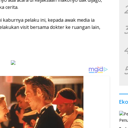
onyo ada acara di Kejaksaan makonyo dak dijago,
 cerita.
 kaburnya pelaku ini, kepada awak media ia
elakukan visit bersama dokter ke ruangan lain,
Ek