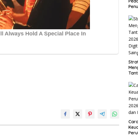
Peda
Penu
Stra
Men
Tan
2026
Digi
Sain
Car
Keua
Per