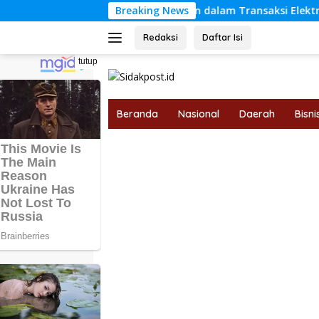
Langsung
dungan Hak Konsumen dalam Transaksi Elektronik Berdasarkan 
Breaking News
ke
konten
Redaksi
Daftar Isi
tutup
Beranda
Nasional
Daerah
Bisni