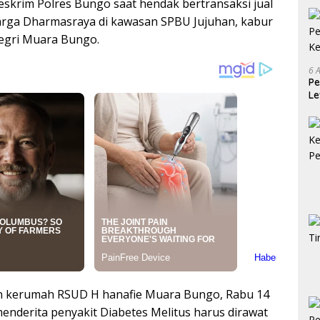
reskrim Polres Bungo saat hendak bertransaksi jual
warga Dharmasraya di kawasan SPBU Jujuhan, kabur
egri Muara Bungo.
6 
Pe
Le
Ke
ikan kerumah RSUD H hanafie Muara Bungo, Rabu 14
 menderita penyakit Diabetes Melitus harus dirawat