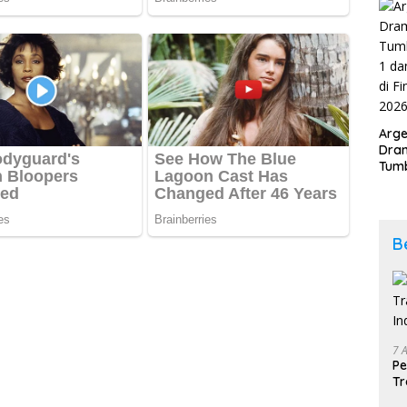
202
Arge
Dram
Tumb
2-1 
Span
Duni
B
7 
Pe
Tr
In