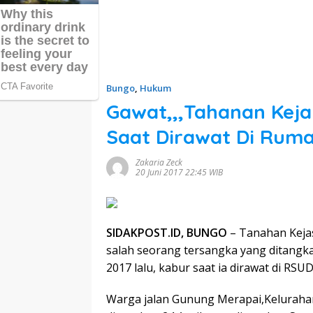
Bungo
,
Hukum
Gawat,,,Tahanan Kej
Saat Dirawat Di Ruma
Zakaria Zeck
20 Juni 2017 22:45 WIB
SIDAKPOST.ID, BUNGO
– Tanahan Keja
salah seorang tersangka yang ditangka
2017 lalu, kabur saat ia dirawat di RS
Warga jalan Gunung Merapai,Kelurahan