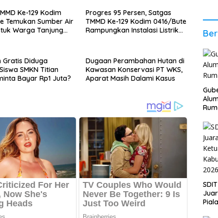
2026
Stab
TMMD Ke-129 Kodim
Progres 95 Persen, Satgas
Ber
te Temukan Sumber Air
TMMD Ke-129 Kodim 0416/Bute
ntuk Warga Tanjung
Rampungkan Instalasi Listrik
Ber
RTLH Maskur Hanapi
Gratis Diduga
Dugaan Perambahan Hutan di
 Siswa SMKN Titian
Kawasan Konservasi PT WKS,
minta Bayar Rp1 Juta?
Aparat Masih Dalami Kasus
Gube
Alum
Rum
SDIT
Jua
Pial
Kab