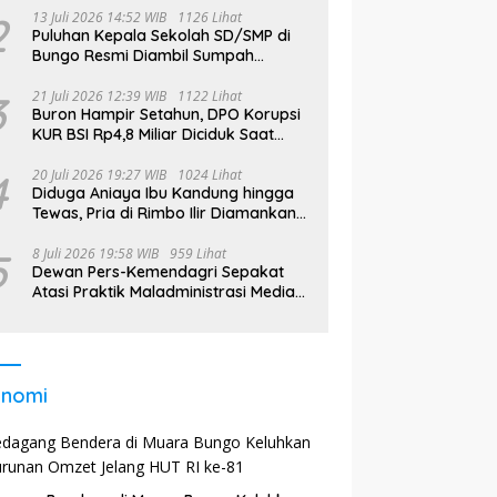
2
13 Juli 2026 14:52 WIB
1126 Lihat
Puluhan Kepala Sekolah SD/SMP di
Bungo Resmi Diambil Sumpah
Jabatan, Bupati Tekankan
3
21 Juli 2026 12:39 WIB
1122 Lihat
Buron Hampir Setahun, DPO Korupsi
KUR BSI Rp4,8 Miliar Diciduk Saat
Bekerja di Bali
4
20 Juli 2026 19:27 WIB
1024 Lihat
Diduga Aniaya Ibu Kandung hingga
Tewas, Pria di Rimbo Ilir Diamankan
Polisi
5
8 Juli 2026 19:58 WIB
959 Lihat
Dewan Pers-Kemendagri Sepakat
Atasi Praktik Maladministrasi Media
di Daerah
onomi