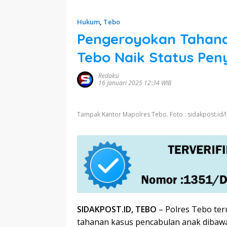
Hukum
,
Tebo
Pengeroyokan Tahanan
Tebo Naik Status Pen
Redaksi
16 Januari 2025 12:34 WIB
Tampak Kantor Mapolres Tebo. Foto : sidakpost.id/l
SIDAKPOST.ID, TEBO
– Polres Tebo te
tahanan kasus pencabulan anak dibawah 