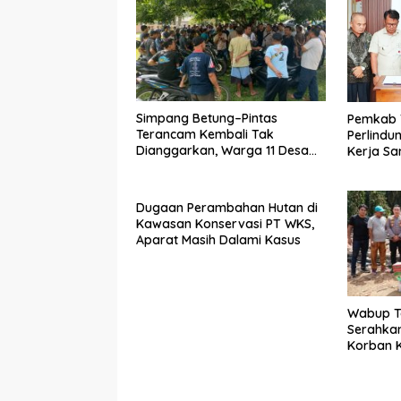
Simpang Betung–Pintas
Pemkab 
Terancam Kembali Tak
Perlindu
Dianggarkan, Warga 11 Desa
Kerja S
Kirim Ultimatum ke Pemprov
Ketenag
Jambi
Dugaan Perambahan Hutan di
Kawasan Konservasi PT WKS,
Aparat Masih Dalami Kasus
Wabup T
Serahka
Korban 