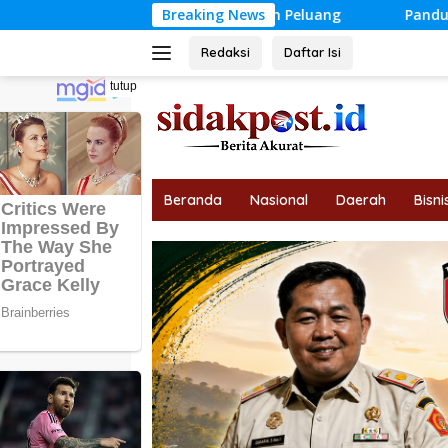
Langsung
Tantangan dan Peluang
Breaking News
Panduan Lengkap Memilih Lapto
ke
konten
Redaksi
Daftar Isi
tutup
Beranda
Nasional
Daerah
Bisni