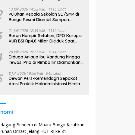
Takut Didata
2
13 Juli 2026 14:52 WIB
1115 Lihat
Puluhan Kepala Sekolah SD/SMP di
Bungo Resmi Diambil Sumpah
Jabatan, Bupati Tekankan
3
21 Juli 2026 12:39 WIB
1112 Lihat
Buron Hampir Setahun, DPO Korupsi
KUR BSI Rp4,8 Miliar Diciduk Saat
Bekerja di Bali
4
20 Juli 2026 19:27 WIB
1014 Lihat
Diduga Aniaya Ibu Kandung hingga
Tewas, Pria di Rimbo Ilir Diamankan
Polisi
5
8 Juli 2026 19:58 WIB
945 Lihat
Dewan Pers-Kemendagri Sepakat
Atasi Praktik Maladministrasi Media
di Daerah
onomi