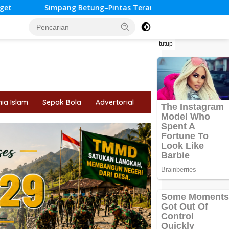
ng–Pintas Terancam Kembali Tak Dianggarkan, Warga 11 Desa
tutup
ia Islam
Sepak Bola
Advertorial