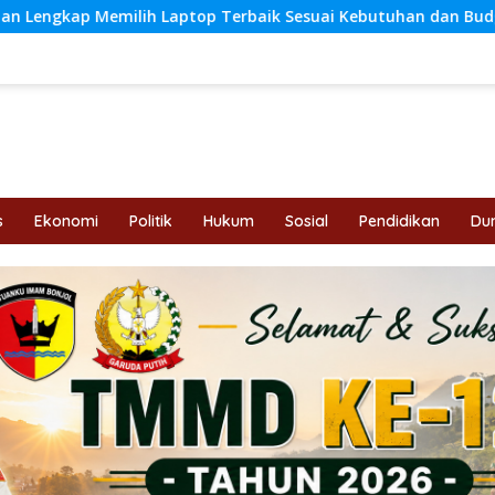
p Terbaik Sesuai Kebutuhan dan Budget
Simpang Betu
s
Ekonomi
Politik
Hukum
Sosial
Pendidikan
Dun