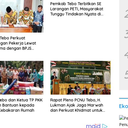
Pemkab Tebo Terbitkan SE
Larangan PETI, Masyarakat
Tunggu Tindakan Nyata di
Lapangan
Tebo Perkuat
ngan Pekerja Lewat
ama dengan BPJS
akerjaan
ebo dan Ketua TP PKK
Rapat Pleno PCNU Tebo, H.
n Bantuan kepada
Lukman Ajak Jaga Marwah
Ek
Kebakaran Rumah
dan Perkuat Khidmat untuk
Warga Nahdliyin