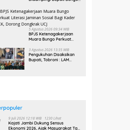
Tinjau Pembangunan
Sekolah Rakyat
5 Agustus 2026 09:34 WIB
BPJS Ketenagakerjaan
Muara Bungo Perkuat
Literasi Jaminan Sosial
Bagi Kader PKK, Dorong
3 Agustus 2026 13:35 WIB
Pengukuhan Disaksikan
Dongkrak UCJ
Bupati, Tobroni : LAM
Bungo Bakal Bentuk
Kelompok Belajar Adat di
Tingkat Kecamatan
erpopuler
9 Juli 2026 12:18 WIB
1230 Lihat
Kajati Jambi Dukung Sensus
Ekonomi 2026, Ajak Masyarakat Tak