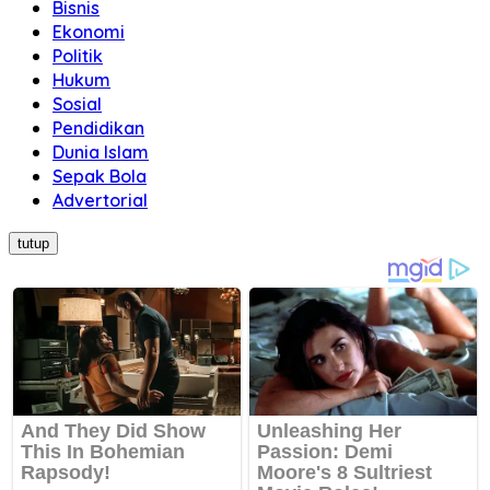
Bisnis
Ekonomi
Politik
Hukum
Sosial
Pendidikan
Dunia Islam
Sepak Bola
Advertorial
tutup