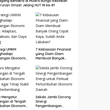
gang Bendera di Muara Bungo Keluhkan
runan Omzet Jelang HUT RI ke-81
tegi UMKM
7 Kebiasaan Finansial
ghadapi
yang Diam-Diam
tangan Ekonomi
Membuat Banyak
: Adaptasi,
Orang Cepat Kaya,
talisasi, dan Daya
Sudah Anda Lakukan?
g
a Mengatur
Sekda Jambi Dorong
ngan di Tengah
Sinergi
ubahan Ekonomi
Pengembangan