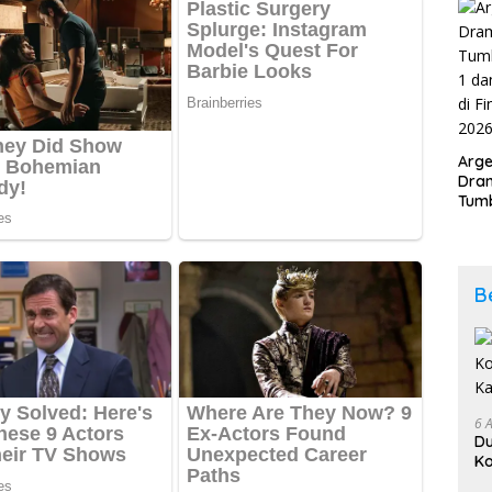
202
Arge
Dram
Tumb
2-1 
Span
Duni
B
6 
D
Ko
K