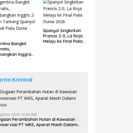
6
Spanyol Singkirkan
Prancis 2-0, La Roja
Melaju ke Final Piala
ntina Bangkit
Dunia 2026
atis,
angkan Inggris
dan Tantang
yol di Final Piala
a 2026
erita Kriminal
Agustus 2026 15:40 WIB
ugaan Perambahan Hutan di Kawasan
nservasi PT WKS, Aparat Masih Dalami
asus