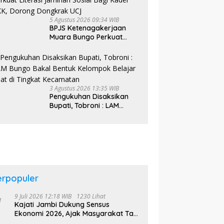
5 Agustus 2026 09:34 WIB
BPJS Ketenagakerjaan
Muara Bungo Perkuat
Literasi Jaminan Sosial
Bagi Kader PKK, Dorong
Dongkrak UCJ
3 Agustus 2026 13:35 WIB
Pengukuhan Disaksikan
Bupati, Tobroni : LAM
Bungo Bakal Bentuk
Kelompok Belajar Adat di
Tingkat Kecamatan
erpopuler
9 Juli 2026 12:18 WIB
1230 Lihat
Kajati Jambi Dukung Sensus
Ekonomi 2026, Ajak Masyarakat Tak
Takut Didata