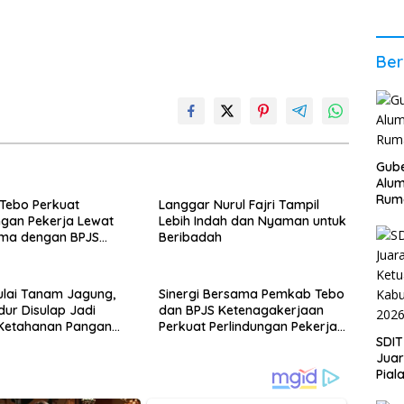
2026
Stab
Ber
Ber
Gube
Alum
Rum
Tebo Perkuat
Langgar Nurul Fajri Tampil
ngan Pekerja Lewat
Lebih Indah dan Nyaman untuk
ama dengan BPJS
Beribadah
akerjaan
lai Tanam Jagung,
Sinergi Bersama Pemkab Tebo
dur Disulap Jadi
dan BPJS Ketenagakerjaan
Ketahanan Pangan
Perkuat Perlindungan Pekerja
SDIT
hingga ke Desa
Jua
Pial
Kab