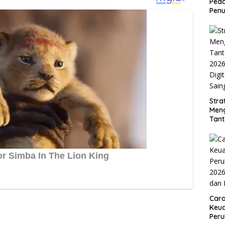
Peda
Penu
Stra
Men
Tan
2026
Digi
Sain
Car
Keua
Per