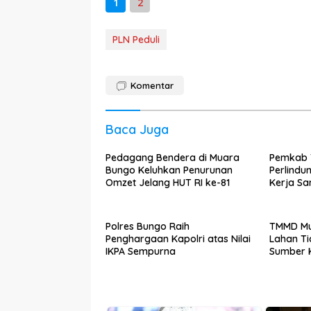
1
2
PLN Peduli
Komentar
Baca Juga
Pedagang Bendera di Muara
Pemkab 
Bungo Keluhkan Penurunan
Perlindu
Omzet Jelang HUT RI ke-81
Kerja S
Ketenag
Polres Bungo Raih
TMMD Mu
Penghargaan Kapolri atas Nilai
Lahan Ti
IKPA Sempurna
Sumber 
Warga