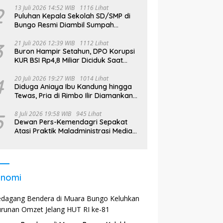
2
13 Juli 2026 14:52 WIB
1116 Lihat
Puluhan Kepala Sekolah SD/SMP di
Bungo Resmi Diambil Sumpah
Jabatan, Bupati Tekankan
3
21 Juli 2026 12:39 WIB
1112 Lihat
Buron Hampir Setahun, DPO Korupsi
KUR BSI Rp4,8 Miliar Diciduk Saat
Bekerja di Bali
4
20 Juli 2026 19:27 WIB
1014 Lihat
Diduga Aniaya Ibu Kandung hingga
Tewas, Pria di Rimbo Ilir Diamankan
Polisi
5
8 Juli 2026 19:58 WIB
945 Lihat
Dewan Pers-Kemendagri Sepakat
Atasi Praktik Maladministrasi Media
di Daerah
onomi