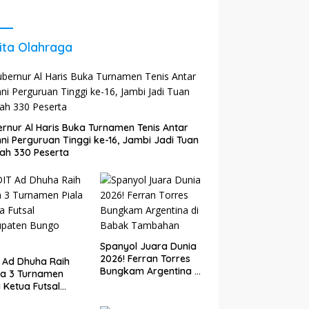
 Agar Tetap
Energi untuk Perkuat
il dan
Pertumbuhan
kembang
Ekonomi Daerah
ita Olahraga
rnur Al Haris Buka Turnamen Tenis Antar
ni Perguruan Tinggi ke-16, Jambi Jadi Tuan
ah 330 Peserta
Spanyol Juara Dunia
2026! Ferran Torres
 Ad Dhuha Raih
Bungkam Argentina di
ra 3 Turnamen
Babak Tambahan
a Ketua Futsal
upaten Bungo