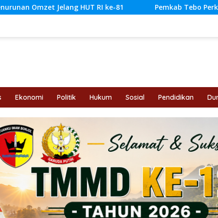
I ke-81
Pemkab Tebo Perkuat Perlindungan Pekerja Le
s
Ekonomi
Politik
Hukum
Sosial
Pendidikan
Dun