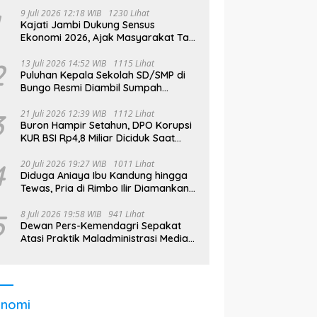
9 Juli 2026 12:18 WIB
1230 Lihat
Kajati Jambi Dukung Sensus
Ekonomi 2026, Ajak Masyarakat Tak
Takut Didata
2
13 Juli 2026 14:52 WIB
1115 Lihat
Puluhan Kepala Sekolah SD/SMP di
Bungo Resmi Diambil Sumpah
Jabatan, Bupati Tekankan
3
21 Juli 2026 12:39 WIB
1112 Lihat
Buron Hampir Setahun, DPO Korupsi
KUR BSI Rp4,8 Miliar Diciduk Saat
Bekerja di Bali
4
20 Juli 2026 19:27 WIB
1011 Lihat
Diduga Aniaya Ibu Kandung hingga
Tewas, Pria di Rimbo Ilir Diamankan
Polisi
5
8 Juli 2026 19:58 WIB
941 Lihat
Dewan Pers-Kemendagri Sepakat
Atasi Praktik Maladministrasi Media
di Daerah
onomi