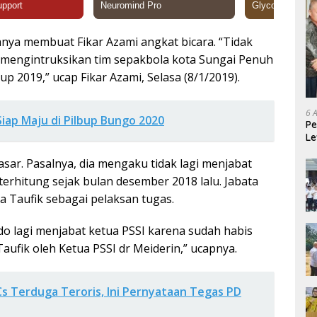
anya membuat Fikar Azami angkat bicara. “Tidak
k mengintruksikan tim sepakbola kota Sungai Penuh
p 2019,” ucap Fikar Azami, Selasa (8/1/2019).
6 
Siap Maju di Pilbup Bungo 2020
Pe
Le
Ke
sar. Pasalnya, dia mengaku tidak lagi menjabat
erhitung sejak bulan desember 2018 lalu. Jabata
 Taufik sebagai pelaksan tugas.
o lagi menjabat ketua PSSI karena sudah habis
Taufik oleh Ketua PSSI dr Meiderin,” ucapnya.
 Cs Terduga Teroris, Ini Pernyataan Tegas PD