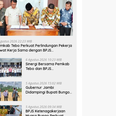
Agustus 2026 22:23 WIB
mkab Tebo Perkuat Perlindungan Pekerja
wat Kerja Sama dengan BPJS
tenagakerjaan
6 Agustus 2026 10:23 WIB
Sinergi Bersama Pemkab
Tebo dan BPJS
Ketenagakerjaan Perkuat
Perlindungan Pekerja
hingga ke Desa
5 Agustus 2026 15:02 WIB
Gubernur Jambi
Didampingi Bupati Bungo
Tinjau Pembangunan
Sekolah Rakyat
5 Agustus 2026 09:34 WIB
BPJS Ketenagakerjaan
Muara Bungo Perkuat