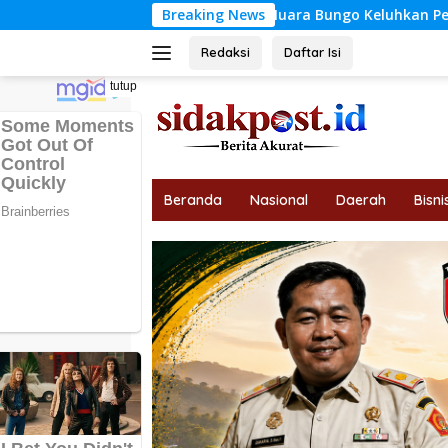
Langsung
ndera di Muara Bungo Keluhkan Penurunan Omzet Jelang HUT R
Breaking News
ke
konten
Redaksi
Daftar Isi
tutup
Beranda
Nasional
Daerah
Bisni