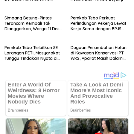
Indonesia
Simpang Betung–Pintas
Pemkab Tebo Perkuat
Terancam Kembali Tak
Perlindungan Pekerja Lewat
Dianggarkan, Warga 11 Desa
Kerja Sama dengan BPJS
Kirim Ultimatum ke Pemprov
Ketenagakerjaan
Jambi
Pemkab Tebo Terbitkan SE
Dugaan Perambahan Hutan
Larangan PETI, Masyarakat
di Kawasan Konservasi PT
Tunggu Tindakan Nyata di
WKS, Aparat Masih Dalami
Lapangan
Kasus