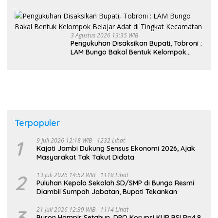
Kader PKK, Dorong Dongkrak UCJ
3 Agustus 2026 13:35 WIB
Pengukuhan Disaksikan Bupati, Tobroni :
LAM Bungo Bakal Bentuk Kelompok
Belajar Adat di Tingkat Kecamatan
Terpopuler
1
9 Juli 2026 12:18 WIB
1232 Lihat
Kajati Jambi Dukung Sensus Ekonomi 2026, Ajak
Masyarakat Tak Takut Didata
2
13 Juli 2026 14:52 WIB
1118 Lihat
Puluhan Kepala Sekolah SD/SMP di Bungo Resmi
Diambil Sumpah Jabatan, Bupati Tekankan
3
21 Juli 2026 12:39 WIB
1114 Lihat
Buron Hampir Setahun, DPO Korupsi KUR BSI Rp4,8