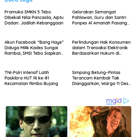
Pramuka SMKN 5 Tebo
Gelorakan Semangat
Dibekali Nilai Pancasila, Aiptu
Pahlawan, Guru dan Santri
Dadan: Jadilah Kebanggaan
Ponpes Al Amanah Pasang
Bendera
Akun Facebook “Bang Haye”
Perlindungan Hak Konsumen
Diduga Milik Kades Sungai
dalam Transaksi Elektronik
Rambai, SMSI Tebo Siapkan
Berdasarkan Hukum di
Laporan
Indonesia
TNI-Polri Intensif Latih
Simpang Betung–Pintas
Paskibra HUT RI ke-81
Terancam Kembali Tak
Kecamatan Rimbo Bujang
Dianggarkan, Warga 11 Desa
Kirim Ultimatum ke Pemprov
Jambi