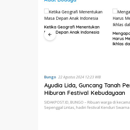
Ketika Geografi Menentukan
Masa Depan Anak Indonesia
Mengapa 
Harus Me
Ikhlas d
 TMMD Buka
ani Tanjung Agung
Bungo
22 Agustus 2024 12:23 WIB
Ayudia Lida, Guncang Tanah Pe
Hiburan Festival Kebudayaan
SIDAKPOST.ID, BUNGO – Ribuan warga di kecam
Sepenggal Lintas, hadiri festival Kenduri Swarn