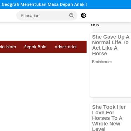
entukan Masa Depan Anak Indonesia
Mengapa Cinta Tid
tutup
ia Islam
Sepak Bola
Advertorial