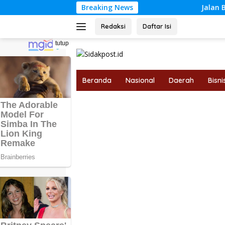
Langsung
Breaking News
Jalan Baru TMMD Buk
ke
konten
Redaksi
Daftar Isi
tutup
Beranda
Nasional
Daerah
Bisni