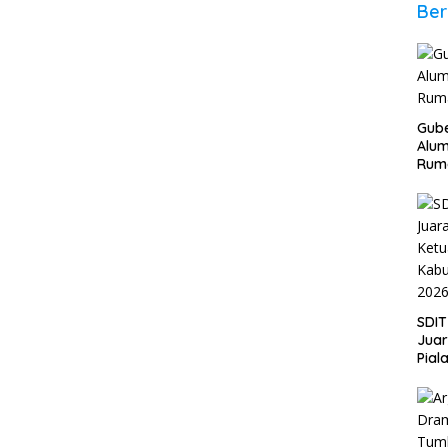
Ber
Gube
Alum
Rum
SDIT
Jua
Pial
Kab
202