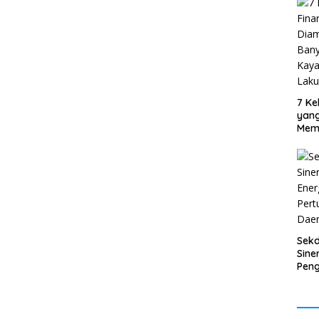
7 Ke
yan
Mem
Oran
Sud
Sek
Sine
Pen
Ener
Per
Eko