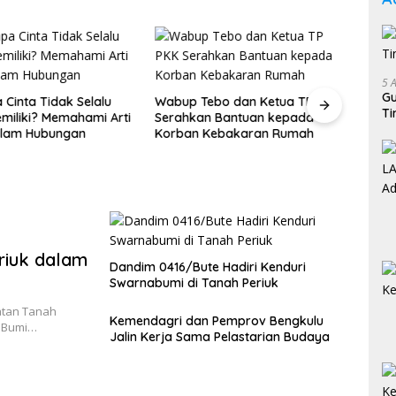
5 
Gu
Cinta Tidak Selalu
Wabup Tebo dan Ketua TP PKK
Sent
Ti
miliki? Memahami Arti
Serahkan Bantuan kepada
MCK 
alam Hubungan
Korban Kebakaran Rumah
War
riuk dalam
Dandim 0416/Bute Hadiri Kenduri
Swarnabumi di Tanah Periuk
atan Tanah
Kemendagri dan Pemprov Bengkulu
a Bumi…
Jalin Kerja Sama Pelastarian Budaya