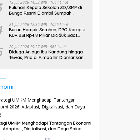
3
13 Juli 2026 14:52 WIB
1064 Lihat
Puluhan Kepala Sekolah SD/SMP di
Bungo Resmi Diambil Sumpah
Jabatan, Bupati Tekankan
4
21 Juli 2026 12:39 WIB
1056 Lihat
Buron Hampir Setahun, DPO Korupsi
KUR BSI Rp4,8 Miliar Diciduk Saat
Bekerja di Bali
5
20 Juli 2026 19:27 WIB
963 Lihat
Diduga Aniaya Ibu Kandung hingga
Tewas, Pria di Rimbo Ilir Diamankan
Polisi
onomi
ategi UMKM Menghadapi Tantangan Ekonomi
: Adaptasi, Digitalisasi, dan Daya Saing