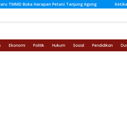
a Harapan Petani Tanjung Agung
Ketika Geografi Men
s
Ekonomi
Politik
Hukum
Sosial
Pendidikan
Dun