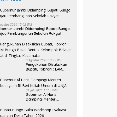
Agustus 2026 15:02 WIB
bernur Jambi Didampingi Bupati Bungo
uhan Akhir RTLH TMMD,
G
njau Pembangunan Sekolah Rakyat
Layak Lengkapi Rumah
B
Satgas TMMD Ke-129
ga
P
Sempurnakan Rehabilitasi
Langgar Nurul Fajri dengan
Pengecatan MCK
3 Agustus 2026 13:35 WIB
Pengukuhan Disaksikan
Bupati, Tobroni : LAM
Bungo Bakal Bentuk
Kelompok Belajar Adat di
Tingkat Kecamatan
31 Juli 2026 17:53 WIB
Gubernur Al Haris
Dampingi Menteri
Kebudayaan RI Beri Kuliah
Umum di UNJA