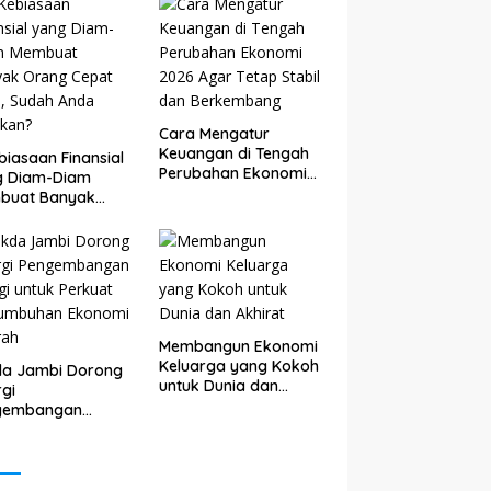
Cara Mengatur
Keuangan di Tengah
biasaan Finansial
Perubahan Ekonomi
g Diam-Diam
2026 Agar Tetap
buat Banyak
Stabil dan
g Cepat Kaya,
Berkembang
ah Anda Lakukan?
Membangun Ekonomi
Keluarga yang Kokoh
da Jambi Dorong
untuk Dunia dan
rgi
Akhirat
gembangan
gi untuk Perkuat
tumbuhan
nomi Daerah