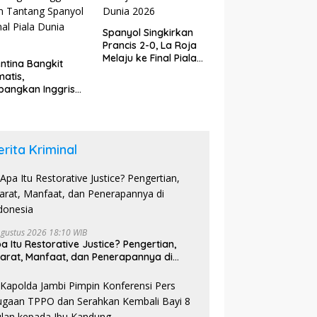
Spanyol Singkirkan
Prancis 2-0, La Roja
Melaju ke Final Piala
ntina Bangkit
Dunia 2026
atis,
angkan Inggris
dan Tantang
yol di Final Piala
a 2026
erita Kriminal
Agustus 2026 18:10 WIB
a Itu Restorative Justice? Pengertian,
arat, Manfaat, dan Penerapannya di
donesia