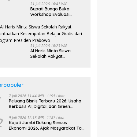
31 Juli 2026 16:41 WIB
Bupati Bungo Buka
Workshop Evaluasi
Keuangan Desa Tahun
2026
31 Juli 2026 10:23 WIB
Al Haris Minta Siswa
Sekolah Rakyat
Manfaatkan Kesempatan
Belajar Gratis dari
Program Presiden
Prabowo
erpopuler
7 Juli 2026 11:44 WIB
1195 Lihat
Peluang Bisnis Terbaru 2026: Usaha
Berbasis AI, Digital, dan Green
Economy Jadi Primadona
2
9 Juli 2026 12:18 WIB
1187 Lihat
Kajati Jambi Dukung Sensus
Ekonomi 2026, Ajak Masyarakat Tak
Takut Didata