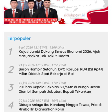
Terpopuler
1
9 Juli 2026 12:18 WIB
1266 Lihat
Kajati Jambi Dukung Sensus Ekonomi 2026, Ajak
Masyarakat Tak Takut Didata
2
21 Juli 2026 12:39 WIB
1156 Lihat
Buron Hampir Setahun, DPO Korupsi KUR BSI Rp4,8
Miliar Diciduk Saat Bekerja di Bali
3
13 Juli 2026 14:52 WIB
1145 Lihat
Puluhan Kepala Sekolah SD/SMP di Bungo Resmi
Diambil Sumpah Jabatan, Bupati Tekankan
4
20 Juli 2026 19:27 WIB
1043 Lihat
Diduga Aniaya Ibu Kandung hingga Tewas, Pria di
Rimbo Ilir Diamankan Polisi