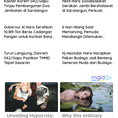
Kasiter Korem 042/Gapu
Hesti Haris Sosialisasikan
Tinjau Pembangunan Dua
Gerakan Jambi Bersholawat
Jembatan di Sarolangun
di Sarolangun, Perkuat
Pembinaan Spiritual
Keluarga
Gubernur Al Haris Serahkan
6 Hari Hilang Saat
10,189 Ton Beras Cadangan
Memancing, Pemuda
Pangan untuk Korban Banjir
Mandiangin Ditemukan
dan Longsor di Sarolangun
Tewas Mengapung 17 KM dari
Lokasi Awal
Turun Langsung, Danrem
Hj Hesnidar Haris Harapkan
042/Gapu Pastikan TMMD
Pekan Budaya Jadi Benteng
Tepat Sasaran
Generasi Muda dari Budaya
Luar