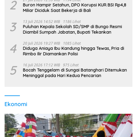
2
Buron Hampir Setahun, DPO Korupsi KUR BSI Rp4,8
Miliar Diciduk Saat Bekerja di Bali
3
13 Juli 2026 14:52 WIB
1186 Lihat
Puluhan Kepala Sekolah SD/SMP di Bungo Resmi
Diambil Sumpah Jabatan, Bupati Tekankan
4
20 Juli 2026 19:27 WIB
1085 Lihat
Diduga Aniaya Ibu Kandung hingga Tewas, Pria di
Rimbo Ilir Diamankan Polisi
5
16 Juli 2026 17:12 WIB
975 Lihat
Bocah Tenggelam di Sungai Batanghari Ditemukan
Meninggal pada Hari Kedua Pencarian
Ekonomi