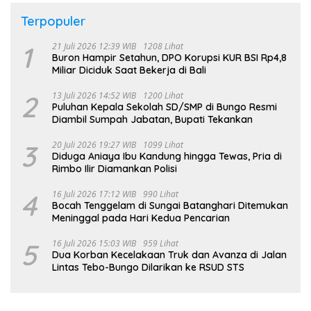
Terpopuler
1
21 Juli 2026 12:39 WIB
1208 Lihat
Buron Hampir Setahun, DPO Korupsi KUR BSI Rp4,8
Miliar Diciduk Saat Bekerja di Bali
2
13 Juli 2026 14:52 WIB
1200 Lihat
Puluhan Kepala Sekolah SD/SMP di Bungo Resmi
Diambil Sumpah Jabatan, Bupati Tekankan
3
20 Juli 2026 19:27 WIB
1099 Lihat
Diduga Aniaya Ibu Kandung hingga Tewas, Pria di
Rimbo Ilir Diamankan Polisi
4
16 Juli 2026 17:12 WIB
990 Lihat
Bocah Tenggelam di Sungai Batanghari Ditemukan
Meninggal pada Hari Kedua Pencarian
5
16 Juli 2026 15:03 WIB
959 Lihat
Dua Korban Kecelakaan Truk dan Avanza di Jalan
Lintas Tebo-Bungo Dilarikan ke RSUD STS