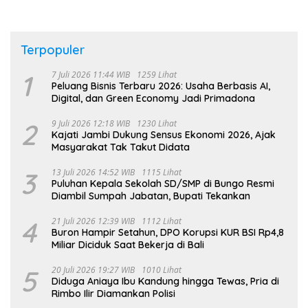
Terpopuler
1
7 Juli 2026 11:44 WIB
1259 Lihat
Peluang Bisnis Terbaru 2026: Usaha Berbasis AI,
Digital, dan Green Economy Jadi Primadona
2
9 Juli 2026 12:18 WIB
1230 Lihat
Kajati Jambi Dukung Sensus Ekonomi 2026, Ajak
Masyarakat Tak Takut Didata
3
13 Juli 2026 14:52 WIB
1115 Lihat
Puluhan Kepala Sekolah SD/SMP di Bungo Resmi
Diambil Sumpah Jabatan, Bupati Tekankan
4
21 Juli 2026 12:39 WIB
1112 Lihat
Buron Hampir Setahun, DPO Korupsi KUR BSI Rp4,8
Miliar Diciduk Saat Bekerja di Bali
5
20 Juli 2026 19:27 WIB
1010 Lihat
Diduga Aniaya Ibu Kandung hingga Tewas, Pria di
Rimbo Ilir Diamankan Polisi