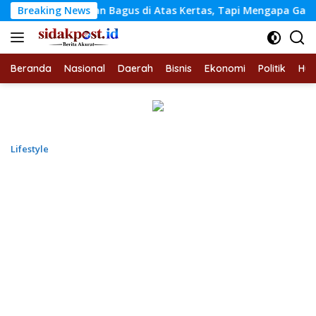
Langsung
Kebijakan Bagus di Atas Kertas, Tapi Mengapa Gagal di Lapa
Breaking News
ke
konten
Beranda
Nasional
Daerah
Bisnis
Ekonomi
Politik
Hu
Lifestyle