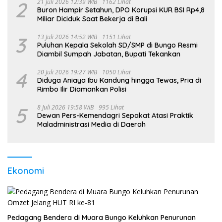
2
21 Juli 2026 12:39 WIB
1162 Lihat
Buron Hampir Setahun, DPO Korupsi KUR BSI Rp4,8
Miliar Diciduk Saat Bekerja di Bali
3
13 Juli 2026 14:52 WIB
1151 Lihat
Puluhan Kepala Sekolah SD/SMP di Bungo Resmi
Diambil Sumpah Jabatan, Bupati Tekankan
4
20 Juli 2026 19:27 WIB
1050 Lihat
Diduga Aniaya Ibu Kandung hingga Tewas, Pria di
Rimbo Ilir Diamankan Polisi
5
8 Juli 2026 19:58 WIB
995 Lihat
Dewan Pers-Kemendagri Sepakat Atasi Praktik
Maladministrasi Media di Daerah
Ekonomi
Pedagang Bendera di Muara Bungo Keluhkan Penurunan