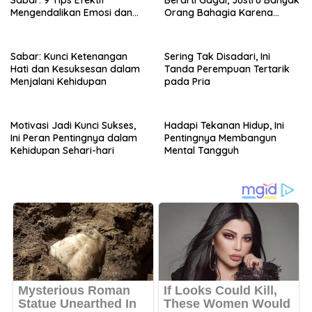
Sabar: 9 Tips Efektif
Berarti Gagal, Justru Banyak
Mengendalikan Emosi dan
Orang Bahagia Karena
Pikiran
Tidak Memaksakan Gaya
Hidup
Sabar: Kunci Ketenangan
Sering Tak Disadari, Ini
Hati dan Kesuksesan dalam
Tanda Perempuan Tertarik
Menjalani Kehidupan
pada Pria
Motivasi Jadi Kunci Sukses,
Hadapi Tekanan Hidup, Ini
Ini Peran Pentingnya dalam
Pentingnya Membangun
Kehidupan Sehari-hari
Mental Tangguh