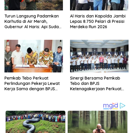
Turun Langsung Padamkan
Al Haris dan Kapolda Jambi
Karhutla di Air Merah,
Lepas 8.750 Pelari di Presisi
Gubernur Al Haris: Api Sudah
Merdeka Run 2026
3 Hari, Gambut Sulit
Dipadamkan
Pemkab Tebo Perkuat
Sinergi Bersama Pemkab
Perlindungan Pekerja Lewat
Tebo dan BPJS
Kerja Sama dengan BPJS
Ketenagakerjaan Perkuat
Ketenagakerjaan
Perlindungan Pekerja hingga
ke Desa