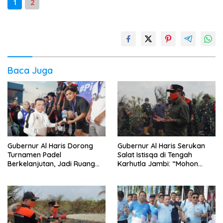
1
2
Baca Juga
Gubernur Al Haris Dorong
Gubernur Al Haris Serukan
Turnamen Padel
Salat Istisqa di Tengah
Berkelanjutan, Jadi Ruang
Karhutla Jambi: “Mohon
Prestasi dan Kebersamaan
Allah Turunkan Hujan di Bumi
Masyarakat
Jambi”