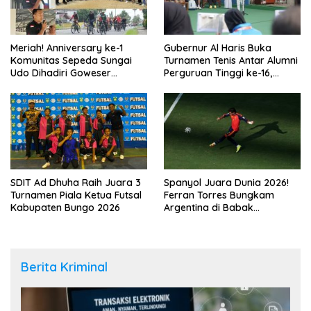
Meriah! Anniversary ke-1
Gubernur Al Haris Buka
Komunitas Sepeda Sungai
Turnamen Tenis Antar Alumni
Udo Dihadiri Goweser
Perguruan Tinggi ke-16,
Daerah Tetangga
Jambi Jadi Tuan Rumah 330
Peserta
SDIT Ad Dhuha Raih Juara 3
Spanyol Juara Dunia 2026!
Turnamen Piala Ketua Futsal
Ferran Torres Bungkam
Kabupaten Bungo 2026
Argentina di Babak
Tambahan
Berita Kriminal