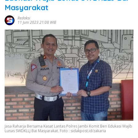
Masyarakat
Redaksi
11 Juni 2023 21:08 WIB
Jasa Raharja Bersama Kasat Lantas Polres Jambi Komit Beri Edukasi Wajib
Lunas SWDKLLJ Bai Masyarakat. Foto : sidakpost.id/zakaria