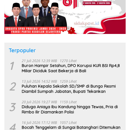
Terpopuler
1
21 Juli 2026 12:39 WIB
1270 Lihat
Buron Hampir Setahun, DPO Korupsi KUR BSI Rp4,8
Miliar Diciduk Saat Bekerja di Bali
2
13 Juli 2026 14:52 WIB
1259 Lihat
Puluhan Kepala Sekolah SD/SMP di Bungo Resmi
Diambil Sumpah Jabatan, Bupati Tekankan
3
20 Juli 2026 19:27 WIB
1159 Lihat
Diduga Aniaya Ibu Kandung hingga Tewas, Pria di
Rimbo Ilir Diamankan Polisi
4
16 Juli 2026 17:12 WIB
1057 Lihat
Bocah Tenggelam di Sungai Batanghari Ditemukan