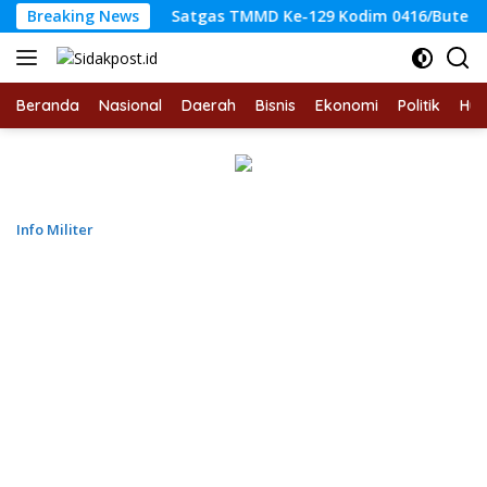
Langsung
Breaking News
Satgas TMMD Ke-129 Kodim 0416/Bute Temukan Sumber
ke
konten
Beranda
Nasional
Daerah
Bisnis
Ekonomi
Politik
Hu
Info Militer