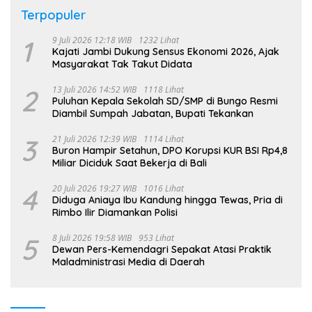
Terpopuler
1
9 Juli 2026 12:18 WIB
1232 Lihat
Kajati Jambi Dukung Sensus Ekonomi 2026, Ajak
Masyarakat Tak Takut Didata
2
13 Juli 2026 14:52 WIB
1118 Lihat
Puluhan Kepala Sekolah SD/SMP di Bungo Resmi
Diambil Sumpah Jabatan, Bupati Tekankan
3
21 Juli 2026 12:39 WIB
1114 Lihat
Buron Hampir Setahun, DPO Korupsi KUR BSI Rp4,8
Miliar Diciduk Saat Bekerja di Bali
4
20 Juli 2026 19:27 WIB
1016 Lihat
Diduga Aniaya Ibu Kandung hingga Tewas, Pria di
Rimbo Ilir Diamankan Polisi
5
8 Juli 2026 19:58 WIB
953 Lihat
Dewan Pers-Kemendagri Sepakat Atasi Praktik
Maladministrasi Media di Daerah