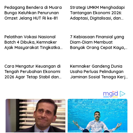
Pedagang Bendera di Muara
Strategi UMKM Menghadapi
Bungo Keluhkan Penurunan
Tantangan Ekonomi 2026:
Omzet Jelang HUT RI ke-81
Adaptasi, Digitalisasi, dan
Daya Saing
Pelatihan Vokasi Nasional
7 Kebiasaan Finansial yang
Batch 4 Dibuka, Kemnaker
Diam-Diam Membuat
Ajak Masyarakat Tingkatkan
Banyak Orang Cepat Kaya,
Kompetensi
Sudah Anda Lakukan?
Cara Mengatur Keuangan di
Kemnaker Gandeng Dunia
Tengah Perubahan Ekonomi
Usaha Perluas Pelindungan
2026 Agar Tetap Stabil dan
Jaminan Sosial Tenaga Kerja
Berkembang
Mandiri