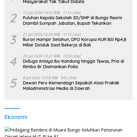
Masyarakat Tak Takut Didata
2
13 Juli 2026 14:52 WIB
1116 Lihat
Puluhan Kepala Sekolah SD/SMP di Bungo Resmi
Diambil Sumpah Jabatan, Bupati Tekankan
3
21 Juli 2026 12:39 WIB
1113 Lihat
Buron Hampir Setahun, DPO Korupsi KUR BSI Rp4,8
Miliar Diciduk Saat Bekerja di Bali
4
20 Juli 2026 19:27 WIB
1014 Lihat
Diduga Aniaya Ibu Kandung hingga Tewas, Pria di
Rimbo Ilir Diamankan Polisi
5
8 Juli 2026 19:58 WIB
945 Lihat
Dewan Pers-Kemendagri Sepakat Atasi Praktik
Maladministrasi Media di Daerah
Ekonomi