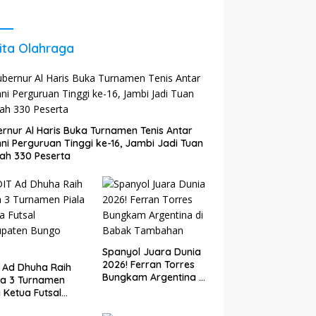
 Agar Tetap
Energi untuk Perkuat
il dan
Pertumbuhan
kembang
Ekonomi Daerah
ita Olahraga
rnur Al Haris Buka Turnamen Tenis Antar
ni Perguruan Tinggi ke-16, Jambi Jadi Tuan
ah 330 Peserta
Spanyol Juara Dunia
2026! Ferran Torres
 Ad Dhuha Raih
Bungkam Argentina di
ra 3 Turnamen
Babak Tambahan
a Ketua Futsal
upaten Bungo