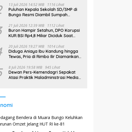
2
13 Juli 2026 14:52 WIB
1116 Lihat
Puluhan Kepala Sekolah SD/SMP di
Bungo Resmi Diambil Sumpah
Jabatan, Bupati Tekankan
3
21 Juli 2026 12:39 WIB
1112 Lihat
Buron Hampir Setahun, DPO Korupsi
KUR BSI Rp4,8 Miliar Diciduk Saat
Bekerja di Bali
4
20 Juli 2026 19:27 WIB
1014 Lihat
Diduga Aniaya Ibu Kandung hingga
Tewas, Pria di Rimbo Ilir Diamankan
Polisi
5
8 Juli 2026 19:58 WIB
945 Lihat
Dewan Pers-Kemendagri Sepakat
Atasi Praktik Maladministrasi Media
di Daerah
onomi