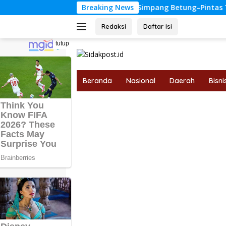
Langsung
han dan Budget
Breaking News
Simpang Betung–Pintas Terancam Kemba
ke
konten
Redaksi
Daftar Isi
tutup
Beranda
Nasional
Daerah
Bisni