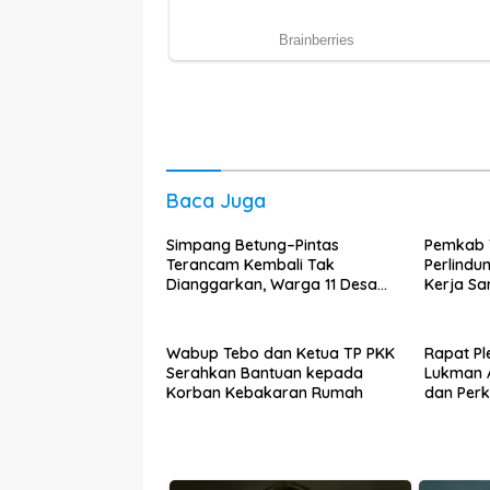
Baca Juga
Simpang Betung–Pintas
Pemkab 
Terancam Kembali Tak
Perlindu
Dianggarkan, Warga 11 Desa
Kerja S
Kirim Ultimatum ke Pemprov
Ketenag
Jambi
Wabup Tebo dan Ketua TP PKK
Rapat Pl
Serahkan Bantuan kepada
Lukman 
Korban Kebakaran Rumah
dan Perk
Warga Na