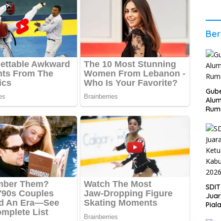
2026
Stab
Ber
Ber
Gube
Alum
Rum
SDIT
Jua
Pial
Kab