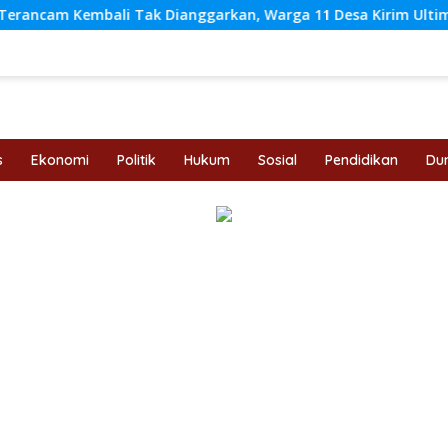
li Tak Dianggarkan, Warga 11 Desa Kirim Ultimatum ke Pemp
s
Ekonomi
Politik
Hukum
Sosial
Pendidikan
Dun