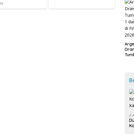
202
Arge
Dram
Tumb
2-1 
Span
Duni
B
6 
D
Ko
K