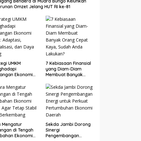
gang Bendera di Muara Bungo Keluhkan
runan Omzet Jelang HUT RI ke-81
tegi UMKM
7 Kebiasaan Finansial
ghadapi
yang Diam-Diam
tangan Ekonomi
Membuat Banyak
: Adaptasi,
Orang Cepat Kaya,
talisasi, dan Daya
Sudah Anda Lakukan?
g
a Mengatur
Sekda Jambi Dorong
ngan di Tengah
Sinergi
ubahan Ekonomi
Pengembangan