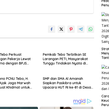
Peda
Penu
Stra
Men
Tebo Perkuat
Pemkab Tebo Terbitkan SE
Tan
ngan Pekerja Lewat
Larangan PETI, Masyarakat
2026
ama dengan BPJS
Tunggu Tindakan Nyata di
Digi
akerjaan
Lapangan
Sain
eno PCNU Tebo, H.
SMP dan SMA Al Amanah
Ajak Jaga Marwah
Siapkan Paskibra untuk
uat Khidmat untuk
Upacara HUT RI ke-81 di Desa
hdliyin
Purwodadi
Car
Keua
Per