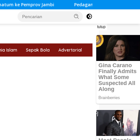
rov Jambi
Pedagang Bendera di Muara Bungo Keluhkan
tutup
ia Islam
Sepak Bola
Advertorial