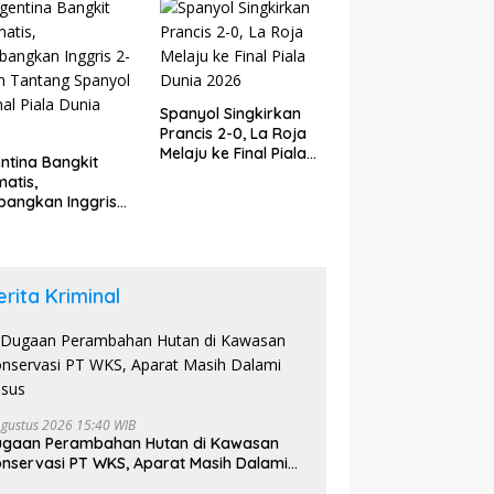
6
Spanyol Singkirkan
Prancis 2-0, La Roja
Melaju ke Final Piala
ntina Bangkit
Dunia 2026
atis,
angkan Inggris
dan Tantang
yol di Final Piala
a 2026
erita Kriminal
Agustus 2026 15:40 WIB
ugaan Perambahan Hutan di Kawasan
nservasi PT WKS, Aparat Masih Dalami
asus