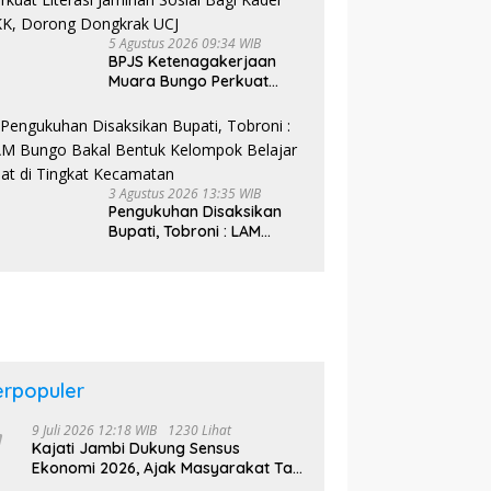
5 Agustus 2026 09:34 WIB
BPJS Ketenagakerjaan
Muara Bungo Perkuat
Literasi Jaminan Sosial
Bagi Kader PKK, Dorong
Dongkrak UCJ
3 Agustus 2026 13:35 WIB
Pengukuhan Disaksikan
Bupati, Tobroni : LAM
Bungo Bakal Bentuk
Kelompok Belajar Adat di
Tingkat Kecamatan
erpopuler
9 Juli 2026 12:18 WIB
1230 Lihat
Kajati Jambi Dukung Sensus
Ekonomi 2026, Ajak Masyarakat Tak
Takut Didata