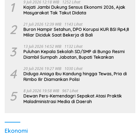
1
9 Juli 2026 12:18 WIB
1252 Lihat
Kajati Jambi Dukung Sensus Ekonomi 2026, Ajak
Masyarakat Tak Takut Didata
2
21 Juli 2026 12:39 WIB
1143 Lihat
Buron Hampir Setahun, DPO Korupsi KUR BSI Rp4,8
Miliar Diciduk Saat Bekerja di Bali
3
13 Juli 2026 14:52 WIB
1132 Lihat
Puluhan Kepala Sekolah SD/SMP di Bungo Resmi
Diambil Sumpah Jabatan, Bupati Tekankan
4
20 Juli 2026 19:27 WIB
1030 Lihat
Diduga Aniaya Ibu Kandung hingga Tewas, Pria di
Rimbo Ilir Diamankan Polisi
5
8 Juli 2026 19:58 WIB
967 Lihat
Dewan Pers-Kemendagri Sepakat Atasi Praktik
Maladministrasi Media di Daerah
Ekonomi