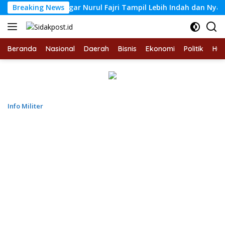
Langsung
Breaking News
Langgar Nurul Fajri Tampil Lebih Indah dan Nyaman untuk
ke
konten
Beranda
Nasional
Daerah
Bisnis
Ekonomi
Politik
Hu
Info Militer