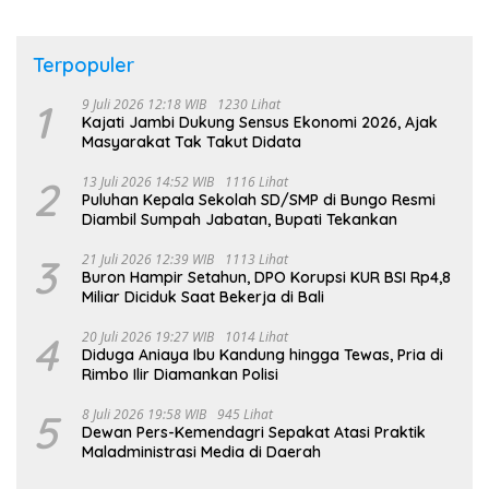
Terpopuler
1
9 Juli 2026 12:18 WIB
1230 Lihat
Kajati Jambi Dukung Sensus Ekonomi 2026, Ajak
Masyarakat Tak Takut Didata
2
13 Juli 2026 14:52 WIB
1116 Lihat
Puluhan Kepala Sekolah SD/SMP di Bungo Resmi
Diambil Sumpah Jabatan, Bupati Tekankan
3
21 Juli 2026 12:39 WIB
1113 Lihat
Buron Hampir Setahun, DPO Korupsi KUR BSI Rp4,8
Miliar Diciduk Saat Bekerja di Bali
4
20 Juli 2026 19:27 WIB
1014 Lihat
Diduga Aniaya Ibu Kandung hingga Tewas, Pria di
Rimbo Ilir Diamankan Polisi
5
8 Juli 2026 19:58 WIB
945 Lihat
Dewan Pers-Kemendagri Sepakat Atasi Praktik
Maladministrasi Media di Daerah