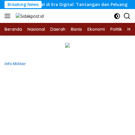
Langsung
n Sosial di Era Digital: Tantangan dan Peluang
Breaking News
Pand
ke
konten
Beranda
Nasional
Daerah
Bisnis
Ekonomi
Politik
Hu
Info Militer