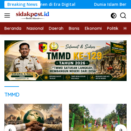
Langsung
n di Era Digital
Breaking News
Dunia Islam Bersatu Memperkuat Sol
ke
konten
Beranda
Nasional
Daerah
Bisnis
Ekonomi
Politik
Hu
TMMD