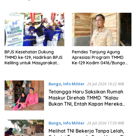
BPJS Kesehatan Dukung
Pemdes Tanjung Agung
TMMD ke-129, Hadirkan BPJS
Apresiasi Program TMMD
Keliling untuk Masyarakat
Ke-129 Kodim 0416/Bungo
Bungo
Tebo
Bungo
,
Info Militer
26 Juli 2026 18:22 WIB
Tetangga Haru Saksikan Rumah
Maskur Direhab TMMD: “Kalau
Bukan TNI, Entah Kapan Mereka
Punya Rumah Layak”
Bungo
,
Info Militer
26 Juli 2026 17:59 WIB
Melihat TNI Bekerja Tanpa Lelah,