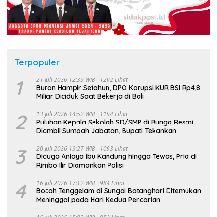
Terpopuler
1
21 Juli 2026 12:39 WIB
1202 Lihat
Buron Hampir Setahun, DPO Korupsi KUR BSI Rp4,8
Miliar Diciduk Saat Bekerja di Bali
2
13 Juli 2026 14:52 WIB
1194 Lihat
Puluhan Kepala Sekolah SD/SMP di Bungo Resmi
Diambil Sumpah Jabatan, Bupati Tekankan
3
20 Juli 2026 19:27 WIB
1093 Lihat
Diduga Aniaya Ibu Kandung hingga Tewas, Pria di
Rimbo Ilir Diamankan Polisi
4
16 Juli 2026 17:12 WIB
984 Lihat
Bocah Tenggelam di Sungai Batanghari Ditemukan
Meninggal pada Hari Kedua Pencarian