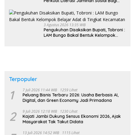
Perkuat Literasi Jaminan Sosial Bagi
Kader PKK, Dorong Dongkrak UCJ
3 Agustus 2026 13:35 WIB
Pengukuhan Disaksikan Bupati, Tobroni :
LAM Bungo Bakal Bentuk Kelompok
Belajar Adat di Tingkat Kecamatan
Terpopuler
1
7 Juli 2026 11:44 WIB
1259 Lihat
Peluang Bisnis Terbaru 2026: Usaha Berbasis AI,
Digital, dan Green Economy Jadi Primadona
2
9 Juli 2026 12:18 WIB
1230 Lihat
Kajati Jambi Dukung Sensus Ekonomi 2026, Ajak
Masyarakat Tak Takut Didata
13 Juli 2026 14:52 WIB
1115 Lihat