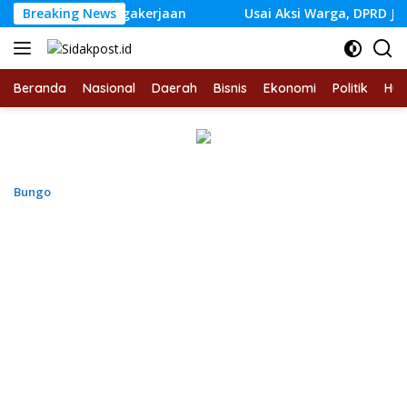
Langsung
S Ketenagakerjaan
Breaking News
Usai Aksi Warga, DPRD Jambi Siapka
ke
konten
Beranda
Nasional
Daerah
Bisnis
Ekonomi
Politik
Hu
Bungo