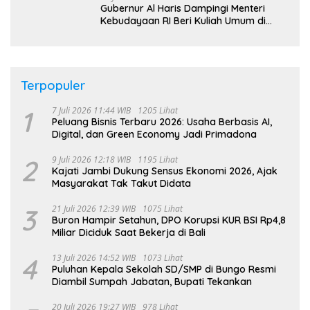
Gubernur Al Haris Dampingi Menteri
Kebudayaan RI Beri Kuliah Umum di
UNJA
Terpopuler
1
7 Juli 2026 11:44 WIB
1205 Lihat
Peluang Bisnis Terbaru 2026: Usaha Berbasis AI,
Digital, dan Green Economy Jadi Primadona
2
9 Juli 2026 12:18 WIB
1195 Lihat
Kajati Jambi Dukung Sensus Ekonomi 2026, Ajak
Masyarakat Tak Takut Didata
3
21 Juli 2026 12:39 WIB
1075 Lihat
Buron Hampir Setahun, DPO Korupsi KUR BSI Rp4,8
Miliar Diciduk Saat Bekerja di Bali
4
13 Juli 2026 14:52 WIB
1073 Lihat
Puluhan Kepala Sekolah SD/SMP di Bungo Resmi
Diambil Sumpah Jabatan, Bupati Tekankan
20 Juli 2026 19:27 WIB
978 Lihat