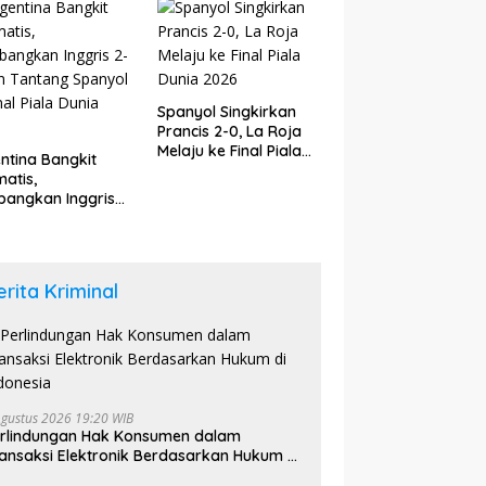
6
Spanyol Singkirkan
Prancis 2-0, La Roja
Melaju ke Final Piala
ntina Bangkit
Dunia 2026
atis,
angkan Inggris
dan Tantang
yol di Final Piala
a 2026
erita Kriminal
Agustus 2026 19:20 WIB
rlindungan Hak Konsumen dalam
ansaksi Elektronik Berdasarkan Hukum di
donesia