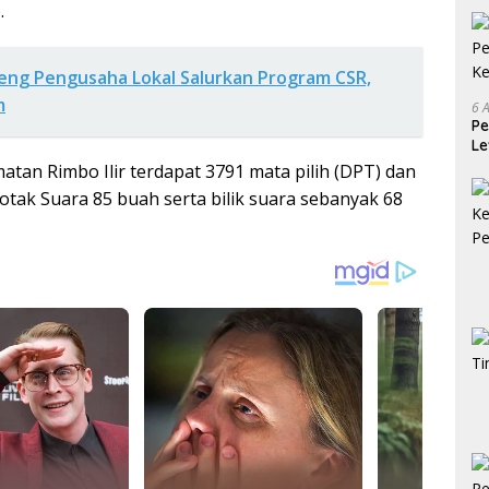
.
ng Pengusaha Lokal Salurkan Program CSR,
m
6 
Pe
Le
Ke
atan Rimbo Ilir terdapat 3791 mata pilih (DPT) dan
tak Suara 85 buah serta bilik suara sebanyak 68