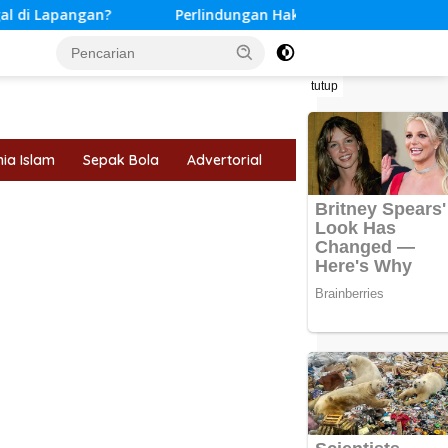
?
Perlindungan Hak Konsumen dalam Transaksi Elektron
tutup
ia Islam
Sepak Bola
Advertorial