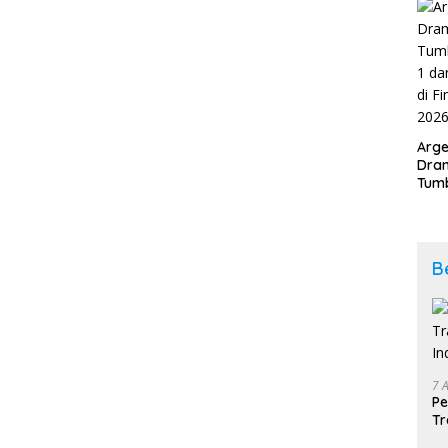
202
Arge
Dram
Tumb
2-1 
Span
Duni
B
7 
Pe
Tr
In