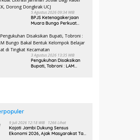
5 Agustus 2026 09:34 WIB
BPJS Ketenagakerjaan
Muara Bungo Perkuat
Literasi Jaminan Sosial
Bagi Kader PKK, Dorong
Dongkrak UCJ
3 Agustus 2026 13:35 WIB
Pengukuhan Disaksikan
Bupati, Tobroni : LAM
Bungo Bakal Bentuk
Kelompok Belajar Adat di
Tingkat Kecamatan
erpopuler
9 Juli 2026 12:18 WIB
1266 Lihat
Kajati Jambi Dukung Sensus
Ekonomi 2026, Ajak Masyarakat Tak
Takut Didata