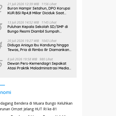
2
21 Juli 2026 12:39 WIB
1156 Lihat
Buron Hampir Setahun, DPO Korupsi
KUR BSI Rp4,8 Miliar Diciduk Saat
Bekerja di Bali
3
13 Juli 2026 14:52 WIB
1145 Lihat
Puluhan Kepala Sekolah SD/SMP di
Bungo Resmi Diambil Sumpah
Jabatan, Bupati Tekankan
4
20 Juli 2026 19:27 WIB
1043 Lihat
Diduga Aniaya Ibu Kandung hingga
Tewas, Pria di Rimbo Ilir Diamankan
Polisi
5
8 Juli 2026 19:58 WIB
980 Lihat
Dewan Pers-Kemendagri Sepakat
Atasi Praktik Maladministrasi Media
di Daerah
onomi