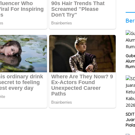
2026
Stab
Ber
Ber
Gube
Alum
Rum
SDIT
Jua
Pial
Kab