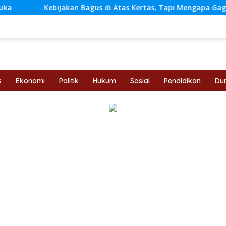
ijakan Bagus di Atas Kertas, Tapi Mengapa Gagal di Lapangan
s
Ekonomi
Politik
Hukum
Sosial
Pendidikan
Dun