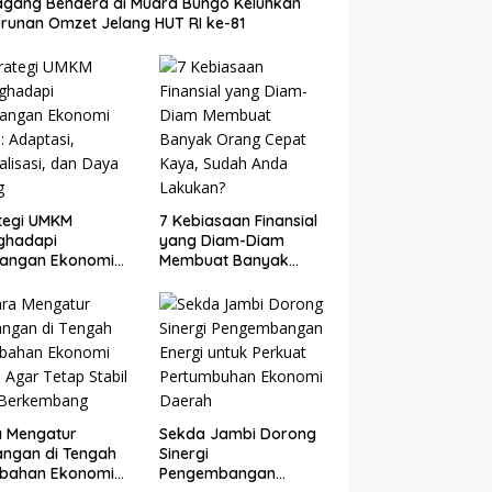
gang Bendera di Muara Bungo Keluhkan
runan Omzet Jelang HUT RI ke-81
tegi UMKM
7 Kebiasaan Finansial
ghadapi
yang Diam-Diam
tangan Ekonomi
Membuat Banyak
: Adaptasi,
Orang Cepat Kaya,
talisasi, dan Daya
Sudah Anda Lakukan?
g
a Mengatur
Sekda Jambi Dorong
ngan di Tengah
Sinergi
ubahan Ekonomi
Pengembangan