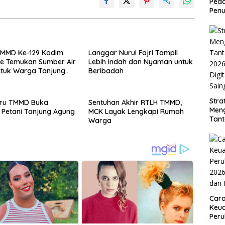
Peda
Penu
TMMD Ke-129 Kodim
Langgar Nurul Fajri Tampil
te Temukan Sumber Air
Lebih Indah dan Nyaman untuk
ntuk Warga Tanjung
Beribadah
Stra
aru TMMD Buka
Sentuhan Akhir RTLH TMMD,
Men
Petani Tanjung Agung
MCK Layak Lengkapi Rumah
Tan
Warga
2026
Digi
Sain
Car
Keua
Per