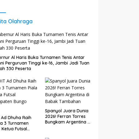
 Agar Tetap
Energi untuk Perkuat
il dan
Pertumbuhan
kembang
Ekonomi Daerah
ita Olahraga
rnur Al Haris Buka Turnamen Tenis Antar
ni Perguruan Tinggi ke-16, Jambi Jadi Tuan
ah 330 Peserta
Spanyol Juara Dunia
2026! Ferran Torres
 Ad Dhuha Raih
Bungkam Argentina di
ra 3 Turnamen
Babak Tambahan
a Ketua Futsal
upaten Bungo