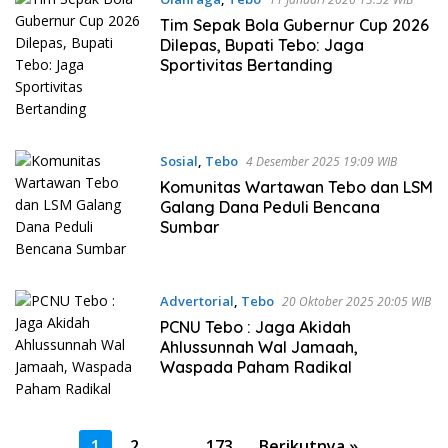
Tim Sepak Bola Gubernur Cup 2026
Dilepas, Bupati Tebo: Jaga
Sportivitas Bertanding
Sosial
,
Tebo
4 Desember 2025 19:09 WIB
Komunitas Wartawan Tebo dan LSM
Galang Dana Peduli Bencana
Sumbar
Advertorial
,
Tebo
20 Oktober 2025 20:05 WIB
PCNU Tebo : Jaga Akidah
Ahlussunnah Wal Jamaah,
Waspada Paham Radikal
Paginasi
1
2
…
173
Berikutnya »