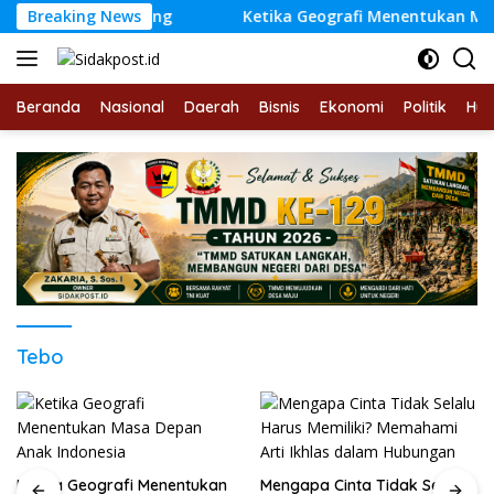
Langsung
i Tanjung Agung
Breaking News
Ketika Geografi Menentukan Masa De
ke
konten
Beranda
Nasional
Daerah
Bisnis
Ekonomi
Politik
Hu
Tebo
Ketika Geografi Menentukan
Mengapa Cinta Tidak Selalu