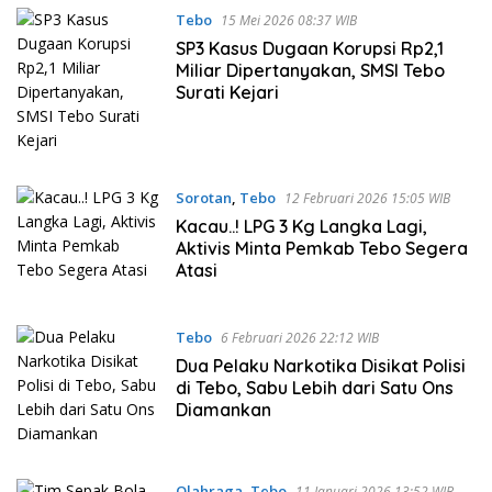
Tebo
15 Mei 2026 08:37 WIB
SP3 Kasus Dugaan Korupsi Rp2,1
Miliar Dipertanyakan, SMSI Tebo
Surati Kejari
Sorotan
,
Tebo
12 Februari 2026 15:05 WIB
Kacau..! LPG 3 Kg Langka Lagi,
Aktivis Minta Pemkab Tebo Segera
Atasi
Tebo
6 Februari 2026 22:12 WIB
Dua Pelaku Narkotika Disikat Polisi
di Tebo, Sabu Lebih dari Satu Ons
Diamankan
Olahraga
,
Tebo
11 Januari 2026 13:52 WIB