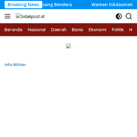
Langsung
Amanah Pasang Bendera
Breaking News
Wamen Dikdasmen Apresiasi Bung
ke
konten
Beranda
Nasional
Daerah
Bisnis
Ekonomi
Politik
Hu
Info Militer