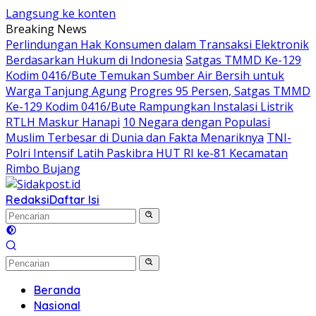
Langsung ke konten
Breaking News
Perlindungan Hak Konsumen dalam Transaksi Elektronik
Berdasarkan Hukum di Indonesia
Satgas TMMD Ke-129
Kodim 0416/Bute Temukan Sumber Air Bersih untuk
Warga Tanjung Agung
Progres 95 Persen, Satgas TMMD
Ke-129 Kodim 0416/Bute Rampungkan Instalasi Listrik
RTLH Maskur Hanapi
10 Negara dengan Populasi
Muslim Terbesar di Dunia dan Fakta Menariknya
TNI-
Polri Intensif Latih Paskibra HUT RI ke-81 Kecamatan
Rimbo Bujang
Redaksi
Daftar Isi
Beranda
Nasional