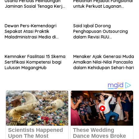
Usaha Perluas Pelindungan
Pelatihan Pejabat Fungsional
Jaminan Sosial Tenaga Kerja
untuk Perkuat Layanan
Mandiri
Ketenagakerjaan
Dewan Pers-Kemendagri
Said Iqbal Dorong
Sepakat Atasi Praktik
Penghapusan Outsourcing
Maladministrasi Media di
dalam Revisi RUU
Daerah
Ketenagakerjaan
Kemnaker Fasilitasi 15 Skema
Menaker Ajak Generasi Muda
Sertifikasi Kompetensi bagi
Amalkan Nilai-Nilai Pancasila
Lulusan MagangHub
dalam Kehidupan Sehari-hari