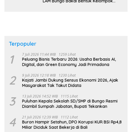
LAM Bungo Bakal Bentuk Kelompok
Belajar Adat di Tingkat Kecamatan
Terpopuler
1
7 Juli 2026 11:44 WIB
1259 Lihat
Peluang Bisnis Terbaru 2026: Usaha Berbasis AI,
Digital, dan Green Economy Jadi Primadona
2
9 Juli 2026 12:18 WIB
1230 Lihat
Kajati Jambi Dukung Sensus Ekonomi 2026, Ajak
Masyarakat Tak Takut Didata
3
13 Juli 2026 14:52 WIB
1115 Lihat
Puluhan Kepala Sekolah SD/SMP di Bungo Resmi
Diambil Sumpah Jabatan, Bupati Tekankan
4
21 Juli 2026 12:39 WIB
1112 Lihat
Buron Hampir Setahun, DPO Korupsi KUR BSI Rp4,8
Miliar Diciduk Saat Bekerja di Bali