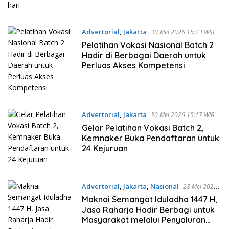
Advertorial
,
Jakarta
30 Mei 2026 15:23 WIB
Pelatihan Vokasi Nasional Batch 2
Hadir di Berbagai Daerah untuk
Perluas Akses Kompetensi
Advertorial
,
Jakarta
30 Mei 2026 15:17 WIB
Gelar Pelatihan Vokasi Batch 2,
Kemnaker Buka Pendaftaran untuk
24 Kejuruan
Advertorial
,
Jakarta
,
Nasional
28 Mei 2026
17:42 WIB
Maknai Semangat Iduladha 1447 H,
Jasa Raharja Hadir Berbagi untuk
Masyarakat melalui Penyaluran