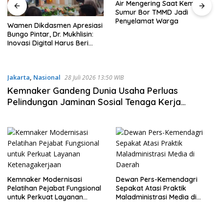
Air Mengering Saat Kemarau,
Sumur Bor TMMD Jadi
Akun Facebook “Bang Haye”
Penyelamat Warga
Diduga Milik Kades Sungai
Rambai, SMSI Tebo Siapkan
Laporan
Jakarta
,
Nasional
28 Juli 2026 13:50 WIB
Kemnaker Gandeng Dunia Usaha Perluas
Pelindungan Jaminan Sosial Tenaga Kerja
Mandiri
Kemnaker Modernisasi
Dewan Pers-Kemendagri
Pelatihan Pejabat Fungsional
Sepakat Atasi Praktik
untuk Perkuat Layanan
Maladministrasi Media di
Ketenagakerjaan
Daerah