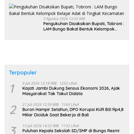
Kader PKK, Dorong Dongkrak UCJ
3 Agustus 2026 13:35 WIB
Pengukuhan Disaksikan Bupati, Tobroni :
LAM Bungo Bakal Bentuk Kelompok
Belajar Adat di Tingkat Kecamatan
Terpopuler
1
9 Juli 2026 12:18 WIB
1252 Lihat
Kajati Jambi Dukung Sensus Ekonomi 2026, Ajak
Masyarakat Tak Takut Didata
2
21 Juli 2026 12:39 WIB
1143 Lihat
Buron Hampir Setahun, DPO Korupsi KUR BSI Rp4,8
Miliar Diciduk Saat Bekerja di Bali
3
13 Juli 2026 14:52 WIB
1132 Lihat
Puluhan Kepala Sekolah SD/SMP di Bungo Resmi