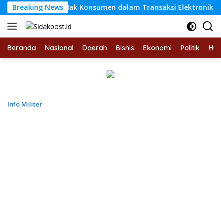
Langsung
ngan Hak Konsumen dalam Transaksi Elektronik Berdasarkan H
Breaking News
ke
konten
Beranda
Nasional
Daerah
Bisnis
Ekonomi
Politik
Hu
Info Militer