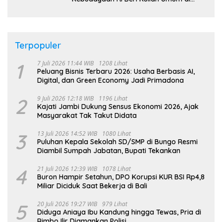
UNJA
Terpopuler
1
7 Juli 2026 11:44 WIB
1208 Lihat
Peluang Bisnis Terbaru 2026: Usaha Berbasis AI,
Digital, dan Green Economy Jadi Primadona
2
9 Juli 2026 12:18 WIB
1196 Lihat
Kajati Jambi Dukung Sensus Ekonomi 2026, Ajak
Masyarakat Tak Takut Didata
3
13 Juli 2026 14:52 WIB
1080 Lihat
Puluhan Kepala Sekolah SD/SMP di Bungo Resmi
Diambil Sumpah Jabatan, Bupati Tekankan
4
21 Juli 2026 12:39 WIB
1078 Lihat
Buron Hampir Setahun, DPO Korupsi KUR BSI Rp4,8
Miliar Diciduk Saat Bekerja di Bali
5
20 Juli 2026 19:27 WIB
979 Lihat
Diduga Aniaya Ibu Kandung hingga Tewas, Pria di
Rimbo Ilir Diamankan Polisi