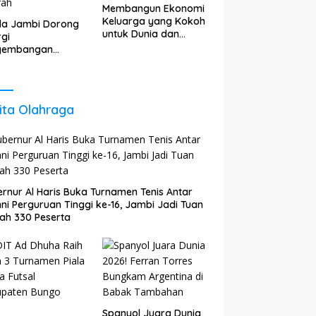
Membangun Ekonomi
Keluarga yang Kokoh
da Jambi Dorong
untuk Dunia dan
rgi
Akhirat
gembangan
gi untuk Perkuat
tumbuhan
nomi Daerah
ita Olahraga
rnur Al Haris Buka Turnamen Tenis Antar
ni Perguruan Tinggi ke-16, Jambi Jadi Tuan
ah 330 Peserta
Spanyol Juara Dunia