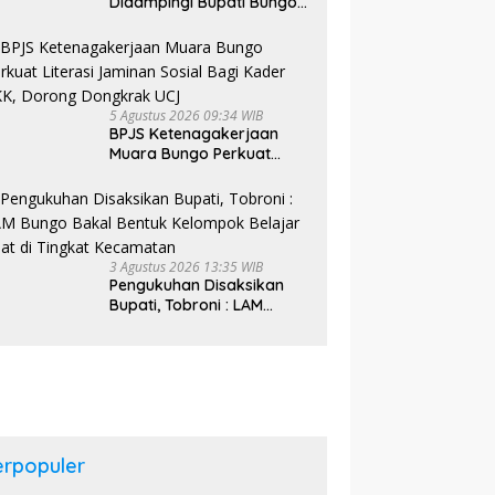
Didampingi Bupati Bungo
Tinjau Pembangunan
Sekolah Rakyat
5 Agustus 2026 09:34 WIB
BPJS Ketenagakerjaan
Muara Bungo Perkuat
Literasi Jaminan Sosial
Bagi Kader PKK, Dorong
Dongkrak UCJ
3 Agustus 2026 13:35 WIB
Pengukuhan Disaksikan
Bupati, Tobroni : LAM
Bungo Bakal Bentuk
Kelompok Belajar Adat di
Tingkat Kecamatan
erpopuler