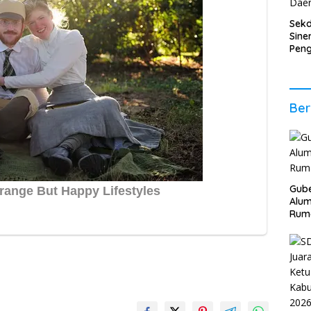
Sek
Sine
Pen
Ener
Per
Eko
Ber
Gube
Alum
Rum