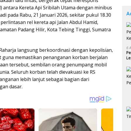
akaan lalu lintas, bergerak cepat merespons
ol) antara Kereta Api Sribilah Utama dengan minibus
A
di pada Rabu, 21 Januari 2026, sekitar pukul 18.30
perlintasan rel kereta api Jalan Abdul Hamid,
amatan Padang Hilir, Kota Tebing Tinggi, Sumatra
6 
 Raharja langsung berkoordinasi dengan kepolisian,
Pe
kait guna memastikan penanganan korban berjalan
Le
Ke
akaan tersebut, sembilan orang penumpang mobil
nia. Seluruh korban telah dievakuasi ke RS
nganan lebih lanjut sebagai bagian dari
gan dasar.