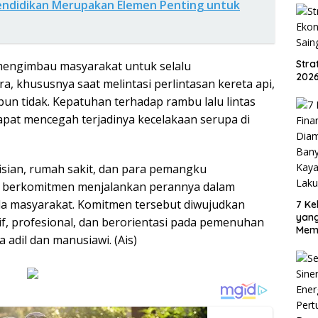
endidikan Merupakan Elemen Penting untuk
Str
engimbau masyarakat untuk selalu
2026
 khususnya saat melintasi perlintasan kereta api,
pun tidak. Kepatuhan terhadap rambu lalu lintas
at mencegah terjadinya kecelakaan serupa di
lisian, rumah sakit, dan para pemangku
rus berkomitmen menjalankan perannya dalam
a masyarakat. Komitmen tersebut diwujudkan
7 Ke
yan
if, profesional, dan berorientasi pada pemenuhan
Mem
a adil dan manusiawi. (Ais)
Oran
Sud