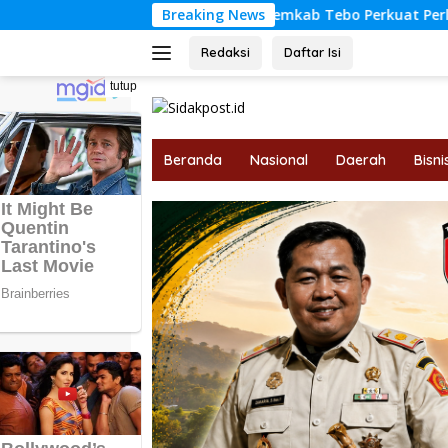
Langsung
Pemkab Tebo Perkuat Perlindungan Pekerja Lew
Breaking News
ke
konten
Redaksi
Daftar Isi
tutup
Beranda
Nasional
Daerah
Bisni