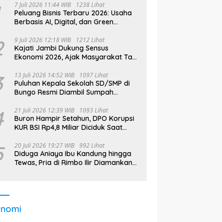
7 Juli 2026 11:44 WIB
1238 Lihat
Peluang Bisnis Terbaru 2026: Usaha
Berbasis AI, Digital, dan Green
Economy Jadi Primadona
2
9 Juli 2026 12:18 WIB
1212 Lihat
Kajati Jambi Dukung Sensus
Ekonomi 2026, Ajak Masyarakat Tak
Takut Didata
3
13 Juli 2026 14:52 WIB
1097 Lihat
Puluhan Kepala Sekolah SD/SMP di
Bungo Resmi Diambil Sumpah
Jabatan, Bupati Tekankan
4
21 Juli 2026 12:39 WIB
1093 Lihat
Buron Hampir Setahun, DPO Korupsi
KUR BSI Rp4,8 Miliar Diciduk Saat
Bekerja di Bali
5
20 Juli 2026 19:27 WIB
992 Lihat
Diduga Aniaya Ibu Kandung hingga
Tewas, Pria di Rimbo Ilir Diamankan
Polisi
onomi