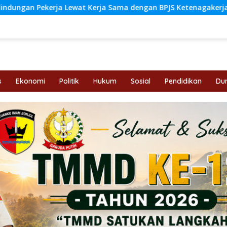
at Kerja Sama dengan BPJS Ketenagakerjaan
Usai Aksi
s
Ekonomi
Politik
Hukum
Sosial
Pendidikan
Dun