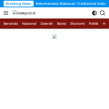
Langsung
Breaking News
Rekomendasi Makanan Tradisional Indonesia yang Coc
ke
konten
Beranda
Nasional
Daerah
Bisnis
Ekonomi
Politik
Hu