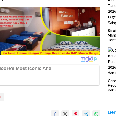
Stra
Men
Tan
2026
Digi
Sain
Car
Keua
Per
2026
I
Stab
Ber
Ber