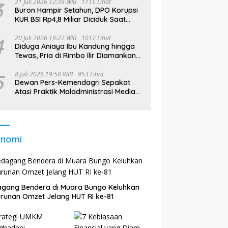
3
21 Juli 2026 12:39 WIB
1115 Lihat
Buron Hampir Setahun, DPO Korupsi
KUR BSI Rp4,8 Miliar Diciduk Saat
Bekerja di Bali
4
20 Juli 2026 19:27 WIB
1017 Lihat
Diduga Aniaya Ibu Kandung hingga
Tewas, Pria di Rimbo Ilir Diamankan
Polisi
5
8 Juli 2026 19:58 WIB
953 Lihat
Dewan Pers-Kemendagri Sepakat
Atasi Praktik Maladministrasi Media
di Daerah
onomi
gang Bendera di Muara Bungo Keluhkan
runan Omzet Jelang HUT RI ke-81