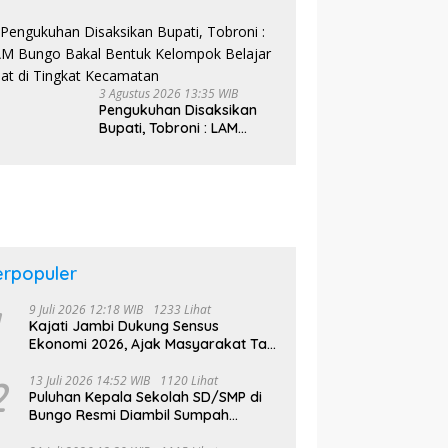
Literasi Jaminan Sosial
Bagi Kader PKK, Dorong
Dongkrak UCJ
3 Agustus 2026 13:35 WIB
Pengukuhan Disaksikan
Bupati, Tobroni : LAM
Bungo Bakal Bentuk
Kelompok Belajar Adat di
Tingkat Kecamatan
erpopuler
9 Juli 2026 12:18 WIB
1233 Lihat
Kajati Jambi Dukung Sensus
Ekonomi 2026, Ajak Masyarakat Tak
Takut Didata
2
13 Juli 2026 14:52 WIB
1120 Lihat
Puluhan Kepala Sekolah SD/SMP di
Bungo Resmi Diambil Sumpah
Jabatan, Bupati Tekankan