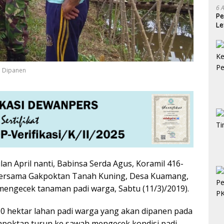
6 
Pe
Le
Ke
m Dipanen
an April nanti, Babinsa Serda Agus, Koramil 416-
bersama Gakpoktan Tanah Kuning, Desa Kuamang,
mengecek tanaman padi warga, Sabtu (11/3)/2019).
00 hektar lahan padi warga yang akan dipanen pada
Gapoktan turun ke sawah mengecek kondisi padi.