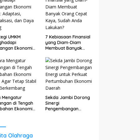
tegi UMKM
7 Kebiasaan Finansial
ghadapi
yang Diam-Diam
tangan Ekonomi
Membuat Banyak
: Adaptasi,
Orang Cepat Kaya,
talisasi, dan Daya
Sudah Anda Lakukan?
g
a Mengatur
Sekda Jambi Dorong
ngan di Tengah
Sinergi
ubahan Ekonomi
Pengembangan
 Agar Tetap
Energi untuk Perkuat
il dan
Pertumbuhan
kembang
Ekonomi Daerah
ita Olahraga