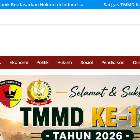
di Indonesia
Satgas TMMD Ke-129 Kodim 0416/Bute Te
s
Ekonomi
Politik
Hukum
Sosial
Pendidikan
Dun