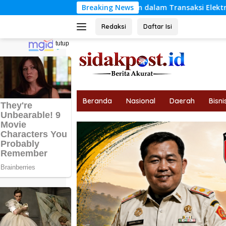
Langsung
Hak Konsumen dalam Transaksi Elektronik Berdasarkan Hukum 
Breaking News
ke
konten
Redaksi
Daftar Isi
tutup
Beranda
Nasional
Daerah
Bisni