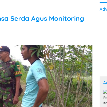
Adv
sa Serda Agus Monitoring
A