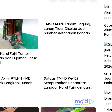
TMMD Mulai Tanam Jagung,
Gube
Lahan Tidur Disulap Jadi
Alum
Sumber Ketahanan Pangan
Rum
Warga
Nurul Fajri Tampil
dah dan Nyaman untuk
ah
SDIT
Jua
 Akhir RTLH TMMD,
Satgas TMMD Ke-129
Pial
ak Lengkapi Rumah
Sempurnakan Rehabilitasi
Kab
Langgar Nurul Fajri dengan
202
Pengecatan MCK