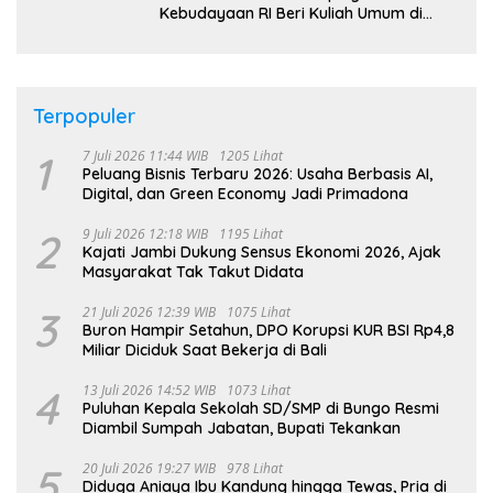
Kebudayaan RI Beri Kuliah Umum di
UNJA
Terpopuler
1
7 Juli 2026 11:44 WIB
1205 Lihat
Peluang Bisnis Terbaru 2026: Usaha Berbasis AI,
Digital, dan Green Economy Jadi Primadona
2
9 Juli 2026 12:18 WIB
1195 Lihat
Kajati Jambi Dukung Sensus Ekonomi 2026, Ajak
Masyarakat Tak Takut Didata
3
21 Juli 2026 12:39 WIB
1075 Lihat
Buron Hampir Setahun, DPO Korupsi KUR BSI Rp4,8
Miliar Diciduk Saat Bekerja di Bali
4
13 Juli 2026 14:52 WIB
1073 Lihat
Puluhan Kepala Sekolah SD/SMP di Bungo Resmi
Diambil Sumpah Jabatan, Bupati Tekankan
5
20 Juli 2026 19:27 WIB
978 Lihat
Diduga Aniaya Ibu Kandung hingga Tewas, Pria di