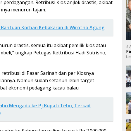
perdagangan. Retribusi Kios anjlok drastis, akibat
annya menurun tajam.
n Bantuan Korban Kebakaran di Wirotho Agung
urun drastis, semua itu akibat pemilik kios atau
6 
Pe
beli,” ungkap Petugas Rettribusi Hadi Sutrisno,
Le
Ke
 retribusi di Pasar Sarinah dan per Kiosnya
bulannya. Namun sudah setahun lebih target
akibat ekonomi pedagang kacau balau.
mbu Mengadu ke Pj Bupati Tebo, Terkait
s
sa setor ke Kabuoaten paling banyak Rp 2.000.000