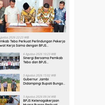
Agustus 2026 22:23 WIB
mkab Tebo Perkuat Perlindungan Pekerja
wat Kerja Sama dengan BPJS
tenagakerjaan
6 Agustus 2026 10:23 WIB
Sinergi Bersama Pemkab
Tebo dan BPJS
Ketenagakerjaan Perkuat
Perlindungan Pekerja
hingga ke Desa
5 Agustus 2026 15:02 WIB
Gubernur Jambi
Didampingi Bupati Bungo
Tinjau Pembangunan
Sekolah Rakyat
5 Agustus 2026 09:34 WIB
BPJS Ketenagakerjaan
Muara Bungo Perkuat