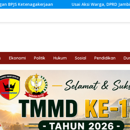
Usai Aksi Warga, DPRD Jambi Siapkan RDP Jalan Simpang B
s
Ekonomi
Politik
Hukum
Sosial
Pendidikan
Dun