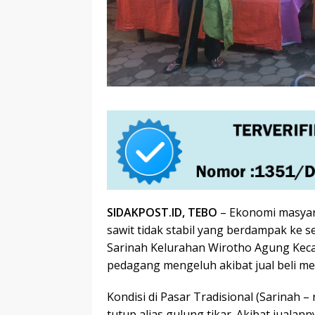
SIDAKPOST.ID, TEBO
– Ekonomi masyara
sawit tidak stabil yang berdampak ke s
Sarinah Kelurahan Wirotho Agung Ke
pedagang mengeluh akibat jual beli me
Kondisi di Pasar Tradisional (Sarinah –
tutup alias gulung tikar. Akibat jualan