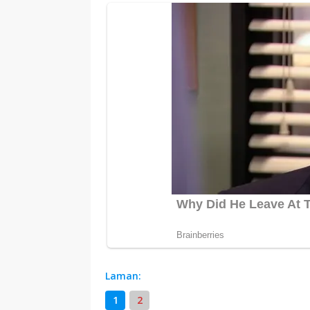
Laman:
1
2