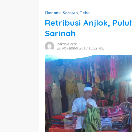
Ekonomi
,
Sorotan
,
Tebo
Retribusi Anjlok, Pulu
Sarinah
Zakaria Zeck
26 November 2018 15:32 WIB