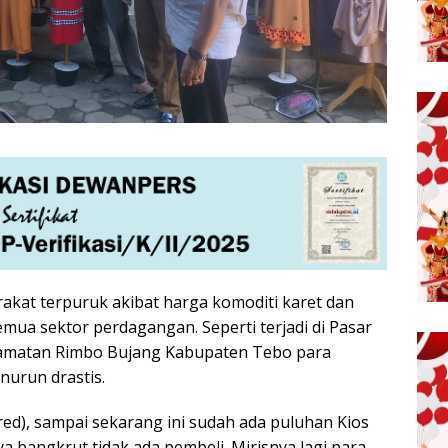
kat terpuruk akibat harga komoditi karet dan
emua sektor perdagangan. Seperti terjadi di Pasar
camatan Rimbo Bujang Kabupaten Tebo para
nurun drastis.
 red), sampai sekarang ini sudah ada puluhan Kios
nya bangkrut tidak ada pembeli. Mirisnya lagi para