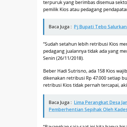
terpuruk yang berimbas disemua sektor 
pemilik Kios atau pedagang pendapat
Baca Juga :
Pj Bupati Tebo Salurka
“Sudah setahun lebih retribusi Kios men
pedagang jualannya tidak ada yang mem
Senin (26/11/2018).
Beber Hadi Sutrisno, ada 158 Kios wajib
dikenakan retribusi Rp 47.000 setiap 
retribusi Kios tidak pernah tercapai, 
Baca Juga :
Lima Perangkat Desa Ja
Pemberhentian Sepihak Oleh Kade
“Bayangkan saja saat ini kita hanya bi