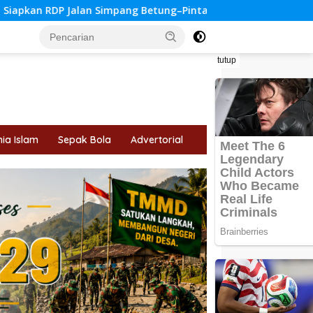
etung–Pintas
Tips Memilih Jurusan Kuliah yang Tepat S
tutup
ia Islam
Sepak Bola
Advertorial