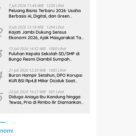
7 Juli 2026 11:44 WIB
1230 Lihat
Peluang Bisnis Terbaru 2026: Usaha
Berbasis AI, Digital, dan Green
Economy Jadi Primadona
2
9 Juli 2026 12:18 WIB
1204 Lihat
Kajati Jambi Dukung Sensus
Ekonomi 2026, Ajak Masyarakat Tak
Takut Didata
3
13 Juli 2026 14:52 WIB
1088 Lihat
Puluhan Kepala Sekolah SD/SMP di
Bungo Resmi Diambil Sumpah
Jabatan, Bupati Tekankan
4
21 Juli 2026 12:39 WIB
1085 Lihat
Buron Hampir Setahun, DPO Korupsi
KUR BSI Rp4,8 Miliar Diciduk Saat
Bekerja di Bali
5
20 Juli 2026 19:27 WIB
985 Lihat
Diduga Aniaya Ibu Kandung hingga
Tewas, Pria di Rimbo Ilir Diamankan
Polisi
onomi