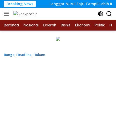
Langsung
 Kasus
Breaking News
Langgar Nurul Fajri Tampil Lebih Indah dan Ny
ke
konten
Beranda
Nasional
Daerah
Bisnis
Ekonomi
Politik
Hu
Bungo
,
Headline
,
Hukum