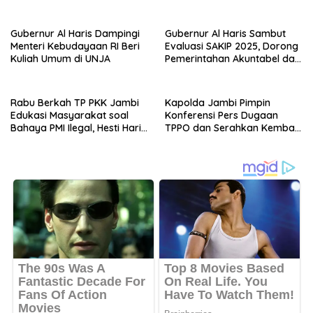
Keuangan Ilegal
Gubernur Al Haris Dampingi
Gubernur Al Haris Sambut
Menteri Kebudayaan RI Beri
Evaluasi SAKIP 2025, Dorong
Kuliah Umum di UNJA
Pemerintahan Akuntabel dan
Pelayanan Publik Berkualitas
Rabu Berkah TP PKK Jambi
Kapolda Jambi Pimpin
Edukasi Masyarakat soal
Konferensi Pers Dugaan
Bahaya PMI Ilegal, Hesti Haris:
TPPO dan Serahkan Kembali
Jangan Hanya Berbagi, Tapi
Bayi 8 Bulan kepada Ibu
Juga Beri Wawasan
Kandung