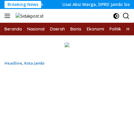
Langsung
agakerjaan
Breaking News
Usai Aksi Warga, DPRD Jambi Siapkan RDP J
ke
konten
Beranda
Nasional
Daerah
Bisnis
Ekonomi
Politik
Hu
Headline
,
Kota Jambi