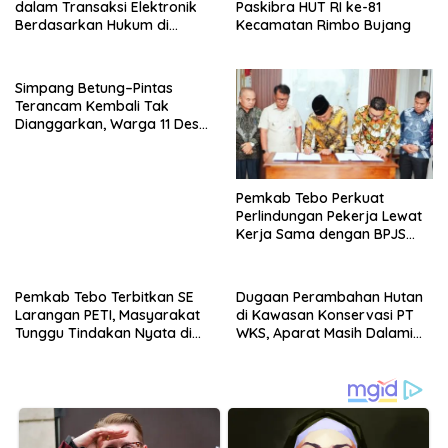
dalam Transaksi Elektronik
Paskibra HUT RI ke-81
Berdasarkan Hukum di
Kecamatan Rimbo Bujang
Indonesia
Simpang Betung–Pintas
Terancam Kembali Tak
Dianggarkan, Warga 11 Desa
Kirim Ultimatum ke Pemprov
Jambi
Pemkab Tebo Perkuat
Perlindungan Pekerja Lewat
Kerja Sama dengan BPJS
Ketenagakerjaan
Pemkab Tebo Terbitkan SE
Dugaan Perambahan Hutan
Larangan PETI, Masyarakat
di Kawasan Konservasi PT
Tunggu Tindakan Nyata di
WKS, Aparat Masih Dalami
Lapangan
Kasus