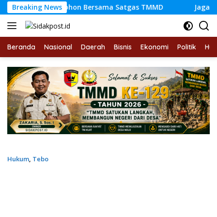
Langsung
bit Pohon Bersama Satgas TMMD
Breaking News
Jaga Lingkungan, Sa
ke
konten
Beranda
Nasional
Daerah
Bisnis
Ekonomi
Politik
Hu
Hukum
,
Tebo