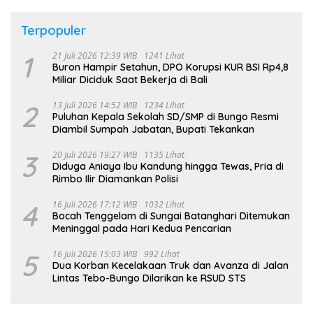
Terpopuler
1
21 Juli 2026 12:39 WIB
1241 Lihat
Buron Hampir Setahun, DPO Korupsi KUR BSI Rp4,8
Miliar Diciduk Saat Bekerja di Bali
2
13 Juli 2026 14:52 WIB
1234 Lihat
Puluhan Kepala Sekolah SD/SMP di Bungo Resmi
Diambil Sumpah Jabatan, Bupati Tekankan
3
20 Juli 2026 19:27 WIB
1135 Lihat
Diduga Aniaya Ibu Kandung hingga Tewas, Pria di
Rimbo Ilir Diamankan Polisi
4
16 Juli 2026 17:12 WIB
1032 Lihat
Bocah Tenggelam di Sungai Batanghari Ditemukan
Meninggal pada Hari Kedua Pencarian
5
16 Juli 2026 15:03 WIB
992 Lihat
Dua Korban Kecelakaan Truk dan Avanza di Jalan
Lintas Tebo-Bungo Dilarikan ke RSUD STS