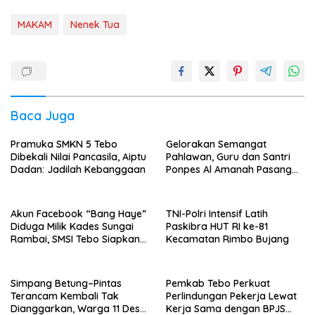
MAKAM
Nenek Tua
Baca Juga
Pramuka SMKN 5 Tebo
Gelorakan Semangat
Dibekali Nilai Pancasila, Aiptu
Pahlawan, Guru dan Santri
Dadan: Jadilah Kebanggaan
Ponpes Al Amanah Pasang
Bendera
Akun Facebook “Bang Haye”
TNI-Polri Intensif Latih
Diduga Milik Kades Sungai
Paskibra HUT RI ke-81
Rambai, SMSI Tebo Siapkan
Kecamatan Rimbo Bujang
Laporan
Simpang Betung–Pintas
Pemkab Tebo Perkuat
Terancam Kembali Tak
Perlindungan Pekerja Lewat
Dianggarkan, Warga 11 Desa
Kerja Sama dengan BPJS